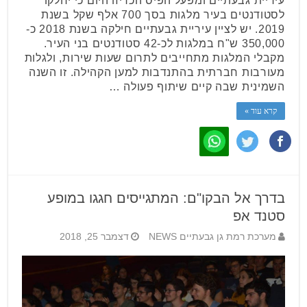
עיריית גבעתיים ומפעל הפיס הכריזו היום כי יחלקו
לסטודנטים בעיר מלגות בסך 700 אלף שקל בשנת
2019. יש לציין עיריית גבעתיים חילקה בשנת 2018 כ-
350,000 ש"ח במלגות לכ-42 סטודנטים בני העיר.
מקבלי המלגות מתחייבים לתרום שעות שירות, ולגלות
מעורבות חברתית בהתנדבות למען הקהילה. זו השנה
השמינית שבה קיים שיתוף פעולה …
קרא עוד »
בדרך אל הבקו"ם: המתגייסים חגגו במופע
סטנד אפ
מערכת רמת גן גבעתיים NEWS
דצמבר 25, 2018