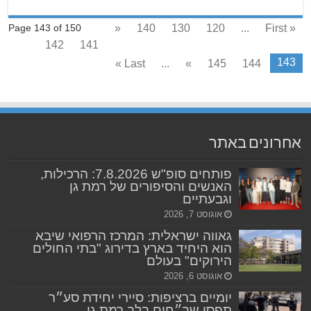
«
140
130
120
...
« First
Page 143 of 150
142
141
143
Last »
...
»
145
144
אחרונים באתר
פותחים סופ"ש 7.8.2026: הרכילות,
האנשים והסיפורים של רמת גן
וגבעתיים
אוגוסט 7, 2026
גאווה ישראלית: המרכז הרפואי שיבא
הוא היחיד בארץ בדירוג "בתי החולים
הירוקים" בעולם
אוגוסט 6, 2026
יומיים ברציפות: סיירי יחידת סע״ר
תפסו שב״חים בלב רמת גן