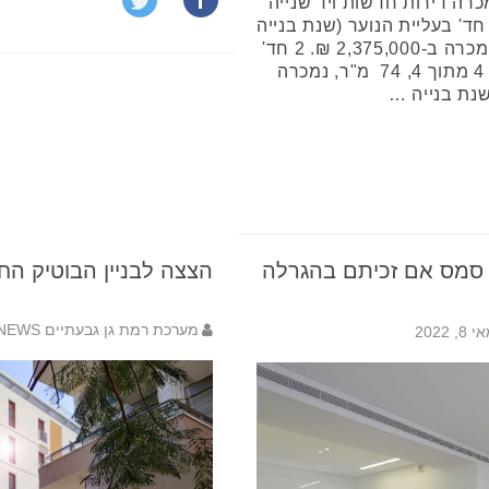
כרה דירות חדשות ויד שנייה
גבעתיים בחודש אפריל 2022 2 חד' בעליית הנוער (שנת בנייה
1960), קומה 2 מתוך 3, 73 מ"ר נמכרה ב-2,375,000 ₪. 2 חד'
הדגנים (שנת בנייה 1950), קומה 4 מתוך 4, 74 מ"ר, נמכרה
ו סמס אם זכיתם בהגרלה
הצצה לבניין הבוטיק הח
מערכת רמת גן גבעתיים NEWS
 8, 2022