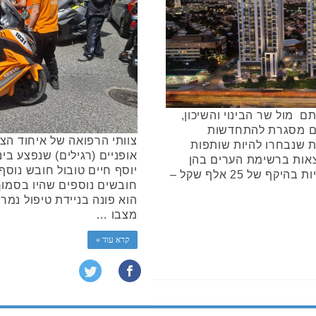
תם מול שר הבינוי והשיכון,
כם מסגרת להתחדשות
צוותי הרפואה של איחוד הצל
רשויות נוספות שנבחרו להיות שותפות
אופניים (רגילים) שנפצע בי
צאות ברשימת הערים בהן
יוסף חיים טובול חובש נוסף
יינתן מענק לביצוע תשתיות ציבוריות בהיקף של 25 אלף שקל –
חובשים נוספים שהיו בסמוך 
הוא פונה בניידת טיפול נמר
מצבו …
קרא עוד »