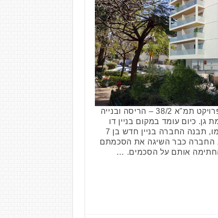
קבוצת תצפית נדל"ן תקים פרויקט תמ"א 38/2 – הריסה ובנייה
ן. כיום עומד במקום בניין דו
קומתי ישן ובו 5 יח"ד. במקומו, תבנה החברה בניין חדש בן 7
ות חדשות. החברה כבר השיגה את הסכמתם