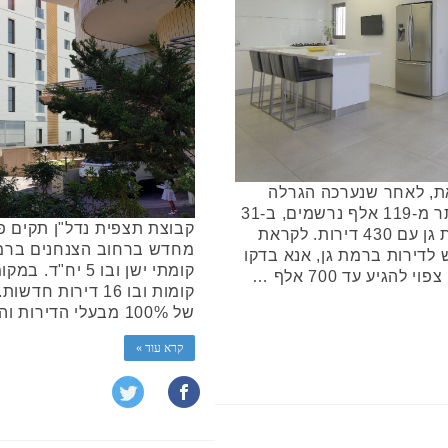
זאת, לאחר שנערכה הגרלה
שבה הוגרלו 10,053 דירות בין יותר מ-119 אלף נרשמים, ב-31
יישובים ברחבי הארץ, בינהם רמת גן עם 430 דירות. לקראת
מחדש ברחוב הצנחנים ברמת ג
 לדירות ברמת גן, אנא בדקו
גיע עד 700 אלף …
קומות ובו 16 דיר
של 100% מבעלי הדירות והחתימה אותם על הסכמים. …
קרא עוד »