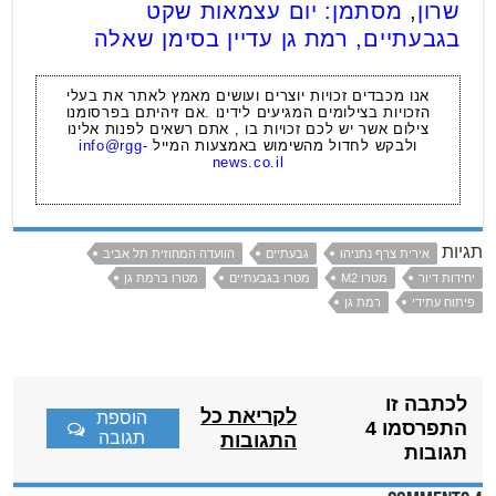
שרון
,
מסתמן: יום עצמאות שקט
בגבעתיים, רמת גן עדיין בסימן שאלה
אנו מכבדים זכויות יוצרים ועושים מאמץ לאתר את בעלי
הזכויות בצילומים המגיעים לידינו .אם זיהיתם בפרסומנו
צילום אשר יש לכם זכויות בו , אתם רשאים לפנות אלינו
ולבקש לחדול מהשימוש באמצעות המייל
info@rgg-
news.co.il
תגיות
אירית צרף נתניהו
גבעתיים
הוועדה המחוזית תל אביב
יחידות דיור
מטרו M2
מטרו בגבעתיים
מטרו ברמת גן
פיתוח עתידי
רמת גן
לכתבה זו
לקריאת כל
הוספת
התפרסמו 4
תגובה
התגובות
תגובות