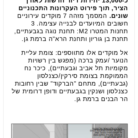
כ-13,000 יחידות דיור חדשות לאורך
הציר, תוך פירוט העקרונות התכנוניים
שונים.
המסמך מזהה 7 מוקדים עירוניים
חשובים המיועדים לבנייה עצימה. 3
תחנות המטרו M2: תחנת נוגה בגבעתיים,
תחנת בן גוריון ותחנת הרא"ה ברמת גן.
אל מוקדים אלו מתווספים: צומת עליית
הנוער /עמק ברכה (מפגש בין רשויות
מקומיות תל אביב וגבעתיים), כיכר נח
הממוקמת בצומת סירקין/כצנלסון
(גבעתיים), מתחם "הברקוד" שבין רחובות
כצנלסון ושנקין בגבעתיים ודופן דרומית של
הר הבנים ברמת גן.