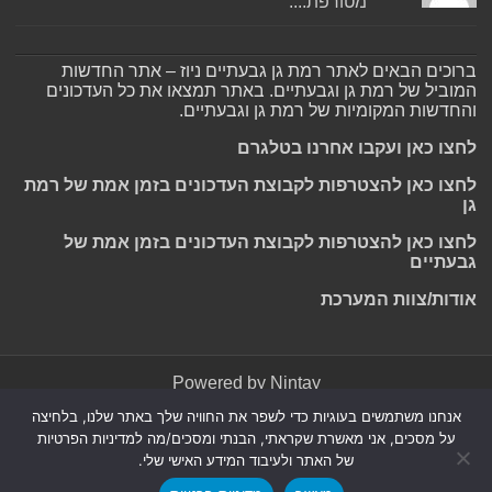
מטורפת....
ברוכים הבאים לאתר רמת גן גבעתיים ניוז – אתר החדשות
המוביל של רמת גן וגבעתיים. באתר תמצאו את כל העדכונים
והחדשות המקומיות של רמת גן וגבעתיים.
לחצו כאן ועקבו אחרנו בטלגרם
לחצו כאן להצטרפות לקבוצת העדכונים בזמן אמת של רמת
גן
לחצו כאן להצטרפות לקבוצת העדכונים בזמן אמת של
גבעתיים
אודות/צוות המערכת
Powered by
Nintay
אנחנו משתמשים בעוגיות כדי לשפר את החוויה שלך באתר שלנו, בלחיצה
© כל הזכויות שמורות 2026, רמת גן גבעתיים ניוז.
הצהרת נגישות
|
על מסכים, אני מאשרת שקראתי, הבנתי ומסכים/מה למדיניות הפרטיות
חדשות בת ים-חולון
|
חדשות רמת גן-גבעתיים
|
חדשות בקעת אונו
|
של האתר ולעיבוד המידע האישי שלי.
תקנון אתר ומדיניות פרטיות