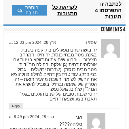
לכתבה זו
לקריאת כל
הוספת
התפרסמו 4
תגובה
התגובות
תגובות
4 comments
אספו
מרץ 28, 2024 at 12:33 pm
זה בושה שהם מפעילים בתי קפה בשבת
בגינה. מטר מבתי כנסת. זה חילון המרחב
הציבורי – והם עושים את זה דווקא בגינות עם
אוכלוסיה דתית (גן אלקס -קהילה חב״דית –
מטר מבית כנסת), (שדרות ירושלים – גבול
בני-ברק). עוד טריז בין דתיים לחילונים ולהוציא
את החשק לשומרי השבת מהעיר הזאת – זה
הטריק של שאמה וברזילי בשביל להשיא את
הנדל״ן שלהם. גועל נפש.
יחסי שכנות טובים של שנים הולכים בגלל
תאבת בצע ושנאת דתיים
Reply
אני
מרץ 28, 2024 at 8:49 pm
סליחה????