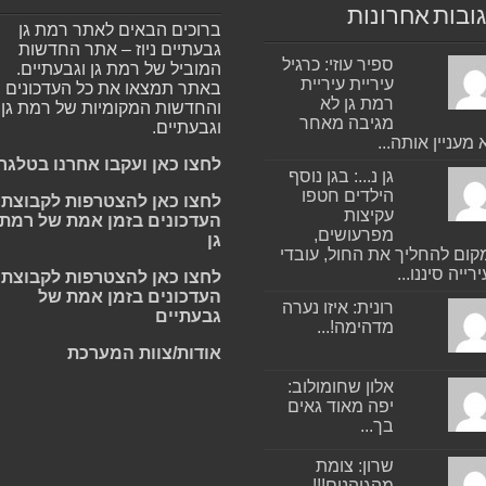
ובות אחרונות
ברוכים הבאים לאתר רמת גן
גבעתיים ניוז – אתר החדשות
ספיר עוזי: כרגיל
המוביל של רמת גן וגבעתיים.
עיריית עיריית
באתר תמצאו את כל העדכונים
רמת גן לא
והחדשות המקומיות של רמת גן
מגיבה מאחר
וגבעתיים.
 מעניין אותה...
לחצו כאן ועקבו אחרנו בטלגר
גן נ...: בגן נוסף
הילדים חטפו
לחצו כאן להצטרפות לקבוצת
עקיצות
העדכונים בזמן אמת של רמת
מפרעושים,
גן
ום להחליך את החול, עובדי
רייה סיננו...
לחצו כאן להצטרפות לקבוצת
העדכונים בזמן אמת של
רונית: איזו נערה
גבעתיים
מדהימה!...
אודות/צוות המערכת
אלון שחומולוב:
יפה מאוד גאים
בך...
שרון: צומת
מהגיהנום!!!