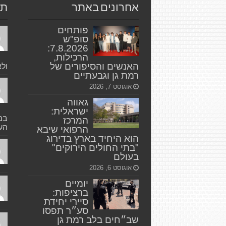
אחרונים באתר
תג
פותחים
סופ"ש
7.8.2026:
הרכילות,
האנשים והסיפורים של
ולא
רמת גן וגבעתיים
אוגוסט 7, 2026
גאווה
ישראלית:
במק
המרכז
העי
הרפואי שיבא
הוא היחיד בארץ בדירוג
"בתי החולים הירוקים"
בעולם
אוגוסט 6, 2026
יומיים
ברציפות:
סיירי יחידת
סע״ר תפסו
שב״חים בלב רמת גן