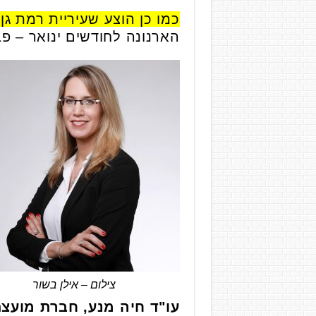
כמו כן הוצע שעיריית רמת ג
הארנונה לחודשים ינואר – פברואר 2022 יידחה לחודש 
צילום – אילן בשור
עו"ד חיה מנע, חברת מועצת