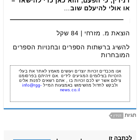
דנידין, כי הפעם, הוא כאן כדי להישאר –
או אולי להיעלם שוב
…
הוצאת מ. מזרחי | 84 שקל
להשיג ברשתות הספרים ובחנויות הספרים
המובחרות
אנו מכבדים זכויות יוצרים ועושים מאמץ לאתר את בעלי
הזכויות בצילומים המגיעים לידינו .אם זיהיתם בפרסומנו
צילום אשר יש לכם זכויות בו , אתם רשאים לפנות אלינו
ולבקש לחדול מהשימוש באמצעות המייל
info@rgg-
news.co.il
תגיות
דנידין
לכתבה זו