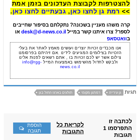
להצטרפות לקבוצת העדכונים בזמן אמת
>>
רמת גן לחצו כאן
,
גבעתיים לחצו כאן
.
קרה משהו מעניין בשכונה? נתקלתם בסיפור שחייבים
לספר? צרו איתנו קשר במייל
desk@d-news.co.il
או
ב
וואטסאפ
אנו מכבדים זכויות יוצרים ועושים מאמץ לאתר את בעלי
הזכויות בצילומים המגיעים לידינו .אם זיהיתם בפרסומנו
צילום אשר יש לכם זכויות בו , אתם רשאים לפנות אלינו
ולבקש לחדול מהשימוש באמצעות המייל
info@rgg-
news.co.il
תגיות
גן עירייה
רמתגן מקומי
תולעים בארגז החול בגן
לכתבה זו
לקריאת כל
הוספת
התפרסמו 1
תגובה
התגובות
תגובות