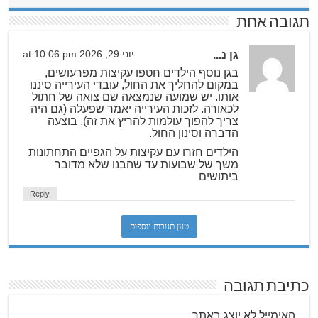
תגובה אחת
גן נ...
יוני 29, 2026 at 10:06 pm
בגן נוסף הילדים חטפו עקיצות מפרעושים,
במקום להחליך את החול, עובדי העירייה סיננו
אותו. יש שמועה שנמצאה שם צואה של חתול
לכאורה. לזכות העירייה יאמר שפעלה (גם היה
צריך להפוך עולמות להריץ את זה), בוצעה
הדברה וסינון החול.
הילדים חזרו עם עקיצות על הגפיים התחתונות
משך של שבועות עד שהבנו שלא מדובר
ביתושים
Reply
טען תגובות נוספות
כתיבת תגובה
האימייל לא יוצג באתר.