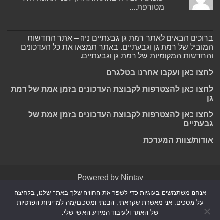
מטורפת....
ברוכים הבאים לאתר רמת גן גבעתיים ניוז – אתר החדשות
המוביל של רמת גן וגבעתיים. באתר תמצאו את כל העדכונים
והחדשות המקומיות של רמת גן וגבעתיים.
לחצו כאן ועקבו אחרנו בטלגרם
לחצו כאן להצטרפות לקבוצת העדכונים בזמן אמת של רמת
גן
לחצו כאן להצטרפות לקבוצת העדכונים בזמן אמת של
גבעתיים
אודות/צוות המערכת
Powered by
Nintay
אנחנו משתמשים בעוגיות כדי לשפר את החוויה שלך באתר שלנו, בלחיצה
© כל הזכויות שמורות 2026, רמת גן גבעתיים ניוז.
הצהרת נגישות
|
על מסכים, אני מאשרת שקראתי, הבנתי ומסכים/מה למדיניות הפרטיות
חדשות בת ים-חולון
|
חדשות רמת גן-גבעתיים
|
חדשות בקעת אונו
|
של האתר ולעיבוד המידע האישי שלי.