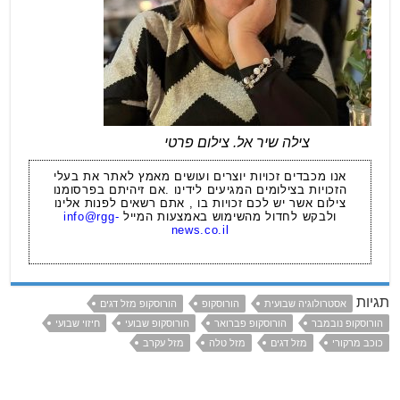
צילה שיר אל. צילום פרטי
אנו מכבדים זכויות יוצרים ועושים מאמץ לאתר את בעלי
הזכויות בצילומים המגיעים לידינו .אם זיהיתם בפרסומנו
צילום אשר יש לכם זכויות בו , אתם רשאים לפנות אלינו
ולבקש לחדול מהשימוש באמצעות המייל
info@rgg-
news.co.il
תגיות
אסטרולוגיה שבועית
הורוסקופ
הורוסקופ מזל דגים
הורוסקופ נובמבר
הורוסקופ פברואר
הורוסקופ שבועי
חיזוי שבועי
כוכב מרקורי
מזל דגים
מזל טלה
מזל עקרב