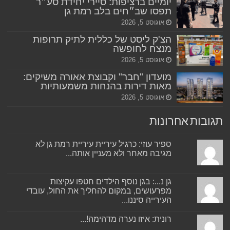
יומיים ברציפות: סיירי יחידת סע״ר
תפסו שב״חים בלב רמת גן
אוגוסט 5, 2026
הצ'ק ליסט של כללית לתיק תרופות
מנצח לחופשה
אוגוסט 5, 2026
מועדון "חבר" וקבוצת אאורה משיקים:
מאות דירות בהנחות משמעותיות
אוגוסט 5, 2026
תגובות אחרונות
ספיר עוזי: כרגיל עיריית עיריית רמת גן לא
מגיבה מאחר ולא מעניין אותה...
גן נ...: בגן נוסף הילדים חטפו עקיצות
מפרעושים, במקום להחליך את החול, עובדי
העירייה סיננו...
רונית: איזו נערה מדהימה!...