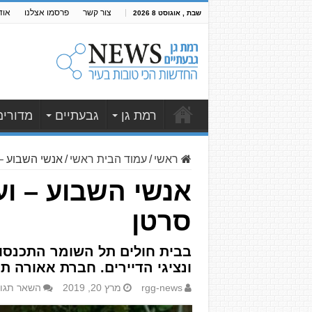
צור קשר
פרסמו אצלנו
אוד
שבת , אוגוסט 8 2026
רמת גן
גבעתיים
מדורים
ראשי
/
עמוד הבית ראשי
/
אנשי השבוע –
אנשי השבוע – וע
סרטן
בבית חולים תל השומר התכנסו 
ונציגי הדיירים. חברת אאורה ת
rgg-news
מרץ 20, 2019
השאר תגו