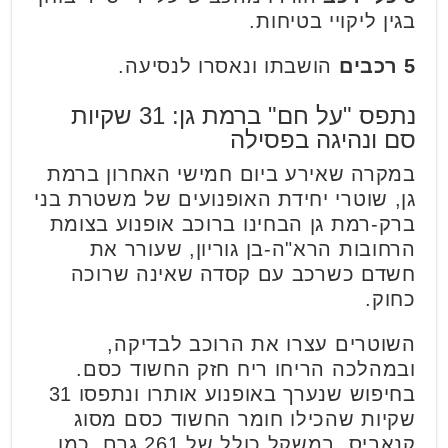
בגין ליקויי בטיחות.
5 רכבים
הושבתו ונאסרו לנסיעה.
נתפס "על חם" ברמת גן: 31 שקיות
סם ונהיגה בפסילה
במקרה שאירע ביום חמישי האחרון ברמת
גן, שוטרי יחידת האופנועים של משטרת בני
ברק-רמת גן הבחינו ברוכב אופנוע בצומת
הרחובות הרא"ה-בן גוריון, שעורר את
חשדם כשרכב עם קסדה שאינה שרוכה
כחוק.
השוטרים עצרו את הרוכב לבדיקה,
ובמהלכה הריחו ריח חזק החשוד כסם.
בחיפוש שנערך באופנוע אותרו ונתפסו 31
שקיות שהכילו חומר החשוד כסם מסוג
קנאביס, במשקל כולל של 261 גרם. כמו