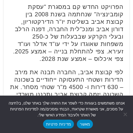
הפרויקט החדש קם במסגרת "עסקת
קומבינציה" שנחתמה בשנת 2008 בין
קבוצת אביב בשליטת יו"ר הדירקטוריון,
דורון אביב ומנכ"לית החברה, דפנה הרלב
ובעלי הקרקע שבבעלות של כ-250
משפחות שאוגדו על ידי עו"ד אדלר ועו"ד
זעירא. צפי להתחלת בנייה – אמצע 2025.
צפי איכלוס – אמצע שנת 2028.
לפי קבוצת אביב, החברה תבנה את מירב
הדירות ושטחי התעסוקה ייחודיים בשכונה
– 630 דירות ו- 4500 מ"ר שטחי מסחר.
את
השכונה יזמה קבוצת אביב ותכננו משרדי
אדריכלים יסקי מור סיוון.
אנחנו משתמשים בעוגיות כדי לשפר את החוויה שלך באתר שלנו, בלחיצה
על מסכים, אני מאשרת שקראתי, הבנתי ומסכים/מה למדיניות הפרטיות
דפנה הרלב מנכ”לית קבוצת אביב,
של האתר ולעיבוד המידע האישי שלי.
אמרה:
מאשר
מדיניות פרטיות