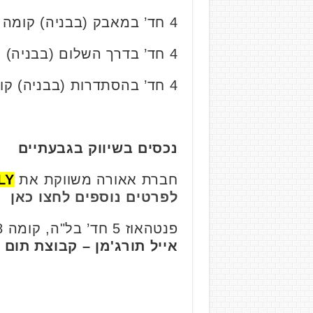
4 חד’ במאבק (בבניה) קומה 13/25, 84 מ”ר. נמכרה בכ- 3.3 מליון ₪.
4 חד’ בדרך השלום (בבניה) קומה 1/9, 98 מ”ר. נמכרה בכ- 3.95 מליון ₪.
4 חד’ בהסתדרות (בבניה) קומה 6/24, 105 מ”ר. נמכרה ב- 4.57 מליון ₪.
נכסים בשיווק בגבעתיים
חברת אאורה משווקת את
ONLY – מגדל
לפרטים נוספים לחצו כאן
פנטהאוז 5 חד’ בל"ה, קומה 8, 132מ"ר + 62 מ"ר מרפסת, מדהים ומועצב. מחיר מבוקש 5.98 מליון ₪.
אייל תורג'מן – קבוצת תום