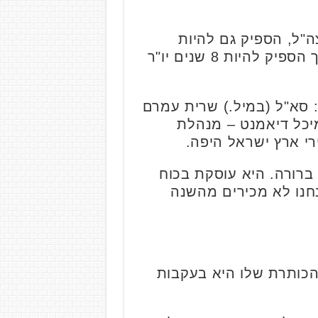
ה"ל, הספיק גם להיות
מנכ"ל מכון ז'בוטינסקי וכיום יו"ר העמותה להנחלת מורשת משה שרת, ועל הדרך הספיק להיות 8 שנים יו"ר
סא"ל (במיל.) שרית עמרם
מיכל דיאמנט – מנהלת
רי ארץ ישראל היפה.
ברורה. היא עוסקת בכוח
חנו לא מכירים מהשנה
ירוע הראשון בסדרה. השני הוא הרצאה ב-17 ביוני, שהכותרת שלו היא בעקבות