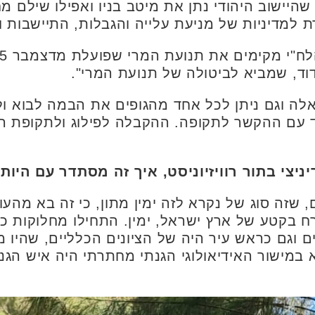
היישוב היהודי נתן את מיטב בניו ואפילו שילם מ
 למדיניות של מניעת עלייה והגבלות, התיישבות ומ
וד, שמביא לביטולה של תנועת המרי".
 האלה וגם ניתן לכל אחד מהגופים את הבמה לבוא 
עם ההקשר לתקופה. ההקבלה לפילוג ולתקופת הש
ניצי בתור רוויזיוניסט, איך זה מסתדר עם היו
ם, שזה סוג של נקרא לזה ימין מתון, כי זה בא מהע
ח בקטע של ארץ ישראל, ימין. התחילו מחלוקות כל
ם וגם כראש עיר היה של הציונים הכלליים, שהיו מ
א במישור האידיאולוגי הגנתי מחתרתי היה איש הגנה.