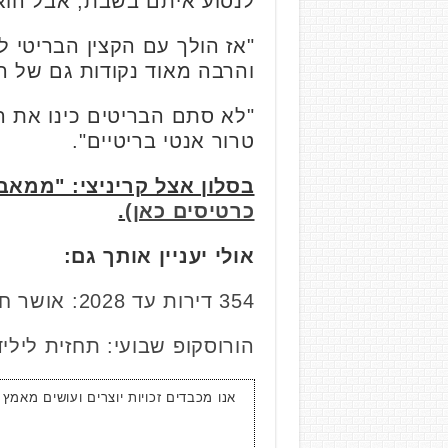
לנסוע איתם בשבת, אבל הוא
"אז הולך עם הקצין הבריטי ל
והרבה מאוד נקודות גם של ה
"לא סתם הבריטים כינו את ר
טרור אנטי בריטיים".
בסלון אצל קריניצי: "ממאבק המחתרו
כרטיסים כאן)
.
אולי יעניין אותך גם:
354 דירות עד 2028: אושר חלק א' בשכונה החדשה ליד תל השומר
הורוסקופ שבועי: תחזית לילידי כל המזל
אנו מכבדים זכויות יוצרים ועושים מאמץ