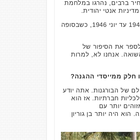
חיר ברבים, נהרגו במלחמת
דיניות אנטי יהודית.
"אז ההגנה יחד עם האצ"ל והלח"י מקימים את תנועת המרי שפועלת מדצמבר 1945 עד יוני 1946, כשבסופה
ולספר את הסיפור של
ואה. אנחנו לא, למרות
תו חלק ממייסדי ההגנה?
ולם של הבורגנות. אתה יודע
כליות חברתיות. אז הוא
זוהים יותר עם
 הוא היה יותר בן גוריון