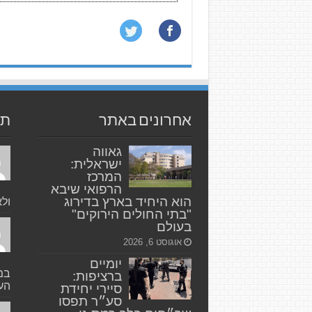
אחרונים באתר
תג
גאווה
ישראלית:
המרכז
הרפואי שיבא
הוא היחיד בארץ בדירוג
ולא
"בתי החולים הירוקים"
בעולם
אוגוסט 6, 2026
יומיים
במק
ברציפות:
העי
סיירי יחידת
סע״ר תפסו