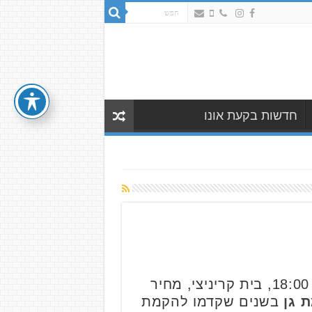
חדשות בקעת אונו
שיחה עם סא"ל (במיל') גדעון מיטשניק, חוקר מודיעין ומורשת, שינחה מחר (ב', 18:00, בית קריניצי, מחיר
 גן
בשנים שקדמו להקמת