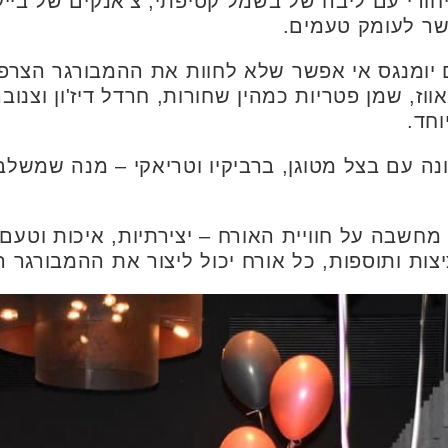
חודי עם ליבה של בשמל קטיפתי, צ'אנקים של בייקו
ושר לעומק טעמים.
יומנגס אי אפשר שלא לחוות את ההמבורגר הצרפת
וז, שמן פטריות כמהין שחורות, חרדל דיז'ון וצנוב
חד.
נה עם בצל מטוגן, ברביקיו וטריאקי – מנה שמשל
 מחשבה על חוויית האורח – יצירתיות, איכות וטע
ות ותוספות, כל אורח יכול ליצור את ההמבורגר ה