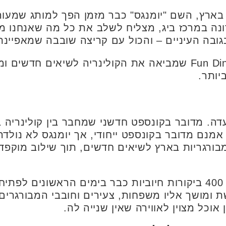
ארץ, השם "יומנגס" כבר מזמן הפך למותג שמעורר
ה במרכז ביג, מצליח לשלב את כל מה שאנחנו מחפ
 בגובה העיניים – והכול עם קריצה שובבה שמאפיי
בקיצור, מדובר במסעדת Fun Dining שמביאה את הקולינריה לשיאים
יותר.
ה. מדובר בקונספט חדשני שמחבר בין קולינריה בר
רגריות בארץ לשיאים חדשים, תוך שילוב מוקפד ש
עם ציון של 4.9 בגוגל וכמעט 400 ביקורות חיוביות כבר בימים הראש
ומושך אליו משפחות, צעירים וחובבי המבורגרים
וכל מצוין לאווירה שאין שנייה לה.