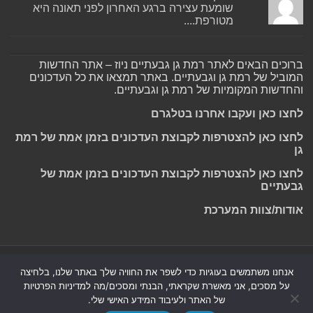
שומעת עצירה ברגע האחרון לפני תאונה היא
מטורפת....
ברוכים הבאים לאתר רמת גן גבעתיים ניוז – אתר החדשות
המוביל של רמת גן וגבעתיים. באתר תמצאו את כל העדכונים
והחדשות המקומיות של רמת גן וגבעתיים.
לחצו כאן ועקבו אחרנו בטלגרם
לחצו כאן להצטרפות לקבוצת העדכונים בזמן אמת של רמת
גן
לחצו כאן להצטרפות לקבוצת העדכונים בזמן אמת של
גבעתיים
אודות/צוות המערכת
Powered by
Nintay
אנחנו משתמשים בעוגיות כדי לשפר את החוויה שלך באתר שלנו, בלחיצה
על מסכים, אני מאשרת שקראתי, הבנתי ומסכים/מה למדיניות הפרטיות
© כל הזכויות שמורות 2026, רמת גן גבעתיים ניוז.
הצהרת נגישות
|
של האתר ולעיבוד המידע האישי שלי.
חדשות בת ים-חולון
|
חדשות רמת גן-גבעתיים
|
חדשות בקעת אונו
|