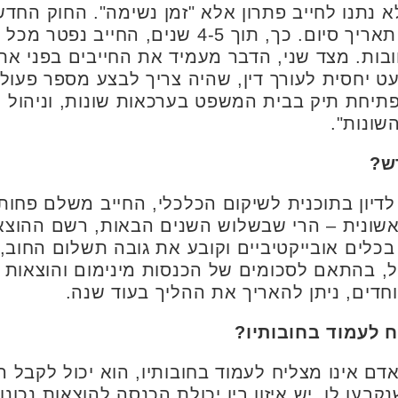
א נתנו לחייב פתרון אלא "זמן נשימה". החוק החדש 
הסדר החובות. לכל הליך יש תאריך סיום. כך, תוך 
ובות. מצד שני, הדבר מעמיד את החייבים בפני את
 יחסית לעורך דין, שהיה צריך לבצע מספר פעולו
פתיחת תיק בבית המשפט בערכאות שונות, וניהול ת
שונות".
ש?
דיון בתוכנית לשיקום הכלכלי, החייב משלם פחות 
נית – הרי שבשלוש השנים הבאות, רשם ההוצאה
כלים אובייקטיביים וקובע את גובה תשלום החוב
ל, בהתאם לסכומים של הכנסות מינימום והוצאות 
חדים, ניתן להאריך את ההליך בעוד שנה.
 לעמוד בחובותיו?
ם אינו מצליח לעמוד בחובותיו, הוא יכול לקבל
קבעו לו. יש איזון בין יכולת הכנסה להוצאות נכו