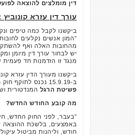
דין מומלצים להוצאה לפועל
עורך דין עזרא קונוביץ :
ביקשנו לקבל כמה טיפים ונקו
"המון אנשים נקלעים לחובות 
מהחובות האלה ואף להשתקם
יש לבחור עורך דין מיומן ומק
מנגד זו הזדמנות חד פעמית 
ביקשנו מעורך הדין עזרא קונ
ב-15.9.19 נכנס לתוקף חוק חדלות פירעון ושיקום כלכלי (התשע"ח – 2018). החוק החליף את פקודת
פשיטת הרגל
המנדטורית וש
מה קובע החודש החדש?
"בעבר, לפני החוק החדש, חיי
באמצעים, בלשכת ההוצאה לפ
חודש, וליהנות מביטול עיקול