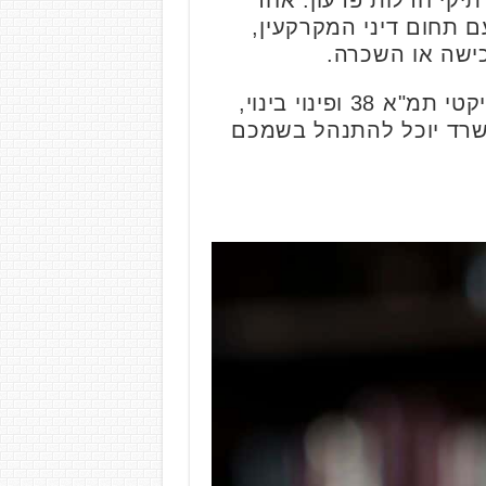
תיקי חדלות פרעון. אחד
ם תחום דיני המקרקעין,
כישה או השכרה.
המשרד עוסק בסוגיות אחרות העומדות בליבת התחום, דוגמת ייצוג דיירים בפרויקטי תמ"א 38 ופינוי בינוי,
 המשרד יוכל להתנהל בשמכם