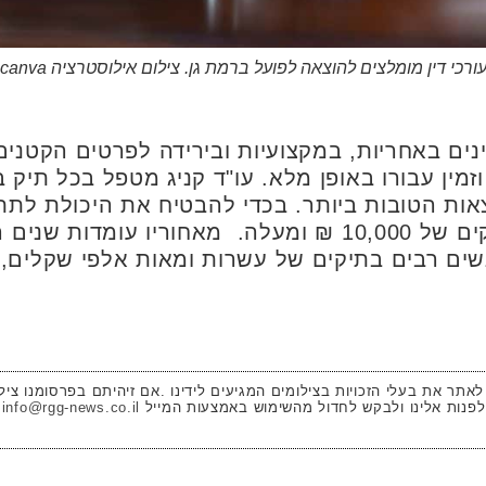
ורכי דין מומלצים להוצאה לפועל ברמת גן. צילום אילוסטרציה canva
ינים באחריות, במקצועיות ובירידה לפרטים הקטנים 
מין עבורו באופן מלא. עו"ד קניג מטפל בכל תיק ב
ות הטובות ביותר. בכדי להבטיח את היכולת לתת
עו"ד קניג מטפל אך ורק בתיקים של 10,000 ₪ ומעלה. מאח
 אנשים רבים בתיקים של עשרות ומאות אלפי שקלים,
 לאתר את בעלי הזכויות בצילומים המגיעים לידינו .אם זיהיתם בפרסומנו ציל
לפנות אלינו ולבקש לחדול מהשימוש באמצעות המייל
info@rgg-news.co.il