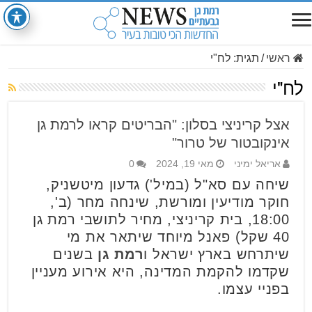
ראשי
/
תגית:
לח"י
לח"י
אצל קריניצי בסלון: "הבריטים קראו לרמת גן
אינקובטור של טרור"
אריאל ימיני
מאי 19, 2024
0
שיחה עם סא"ל (במיל') גדעון מיטשניק,
חוקר מודיעין ומורשת, שינחה מחר (ב',
18:00, בית קריניצי, מחיר לתושבי רמת גן
40 שקל) פאנל מיוחד שיתאר את מי
שיתרחש בארץ ישראל ו
רמת גן
בשנים
שקדמו להקמת המדינה, היא אירוע מעניין
בפניי עצמו.