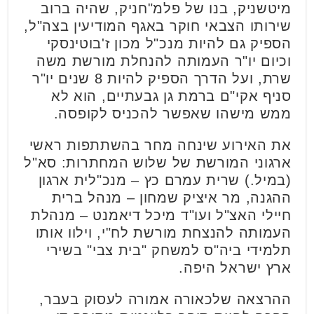
מיטשניק, בנו של פלמ"חניק, שהיה ברוב
שירותו הצבאי חוקר באגף המודיעין בצה"ל,
הספיק גם להיות מנכ"ל מכון ז'בוטינסקי
וכיום יו"ר העמותה להנחלת מורשת משה
שרת, ועל הדרך הספיק להיות 8 שנים יו"ר
סניף אקי"ם ברמת גן גבעתיים, הוא לא
ממש מישהו שאפשר להכניס לקופסה.
את האירוע שינחה מחר בהשתתפות ראשי
ארגוני המורשת של שלוש המחתרות: סא"ל
(במיל.) שרית עמרם כץ – מנכ"לית ארגון
ההגנה, מר איציק שמחון – מנהל ברית
חיילי האצ"ל ועו"ד מיכל דיאמנט – מנהלת
העמותה להנצחת מורשת לח"י, וילוו אותו
תלמידי ביה"ס למשחק "בית צבי" בשירי
ארץ ישראל היפה.
ההרצאה שלכאורה אמורה לעסוק בעבר,