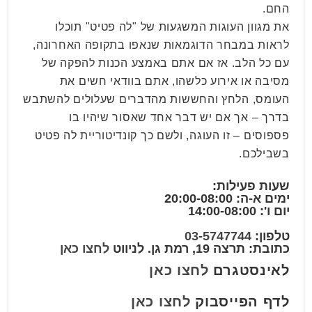
החם.
את מגוון העוגות המשגעות של "לה פטיט" תוכלו
לראות במבחר הדוגמאות שנאפו בתקופה האחרונה,
עם כל הלב. אז אם אתם באמצע הכנות להפקה של
מסיבה או אירוע כלשהו, אתם בוודאי חשים את
העומס, הלחץ והחששות מהדברים שעלולים להשתבש
בדרך – אך אם יש דבר אחד שאסור שיהיו בו
פספוסים – זו העוגה, ולשם כך קונדיטוריית לה פטיט
בשבילכם.
שעות פעילות:
ימים א-ה: 20:00-08:00
יום ו': 14:00-08:00
טלפון:
03-5747744
כתובת: תרצה 19, רמת גן. לניווט
לחצו כאן
לאינסטגרם
לחצו כאן
לדף הפייסבוק
לחצו כאן