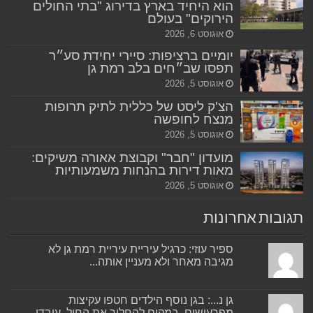
הוא היחיד בארץ בדירוג "בתי החולים
הירוקים" בעולם
אוגוסט 6, 2026
יומיים ברציפות: סיירי יחידת סע״ר
תפסו שב״חים בלב רמת גן
אוגוסט 5, 2026
הצ'ק ליסט של כללית לתיק תרופות
מנצח לחופשה
אוגוסט 5, 2026
מועדון "חבר" וקבוצת אאורה משיקים:
מאות דירות בהנחות משמעותיות
אוגוסט 5, 2026
תגובות אחרונות
ספיר עוזי: כרגיל עיריית עיריית רמת גן לא
מגיבה מאחר ולא מעניין אותה...
גן נ...: בגן נוסף הילדים חטפו עקיצות
מפרעושים, במקום להחליך את החול, עובדי