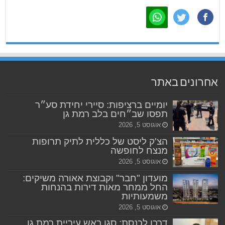
אחרונים באתר
יומיים ברציפות: סיירי יחידת סע״ר
תפסו שב״חים בלב רמת גן
אוגוסט 5, 2026
הצ'ק ליסט של כללית לתיק תרופות
מנצח לחופשה
אוגוסט 5, 2026
מועדון "חבר" וקבוצת אאורה משיקים:
החל ממחר מאות דירות בהנחות
משמעותיות
אוגוסט 5, 2026
דרכו לכנסת: סגן ראש עיריית רמת גן,