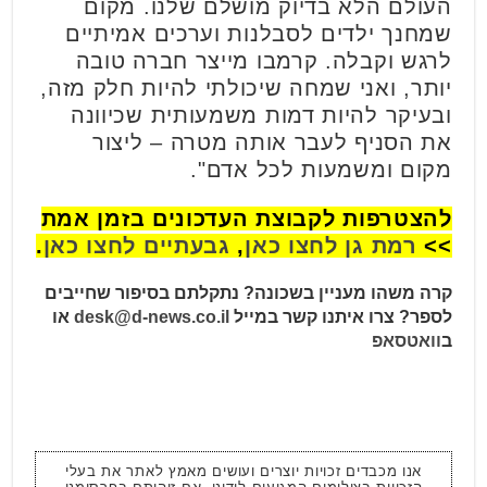
העולם הלא בדיוק מושלם שלנו. מקום
שמחנך ילדים לסבלנות וערכים אמיתיים
לרגש וקבלה. קרמבו מייצר חברה טובה
יותר, ואני שמחה שיכולתי להיות חלק מזה,
ובעיקר להיות דמות משמעותית שכיוונה
את הסניף לעבר אותה מטרה – ליצור
מקום ומשמעות לכל אדם".
להצטרפות לקבוצת העדכונים בזמן אמת
>>
רמת גן לחצו כאן
,
גבעתיים לחצו כאן
.
קרה משהו מעניין בשכונה? נתקלתם בסיפור שחייבים
לספר? צרו איתנו קשר במייל
desk@d-news.co.il
או
ב
וואטסאפ
אנו מכבדים זכויות יוצרים ועושים מאמץ לאתר את בעלי