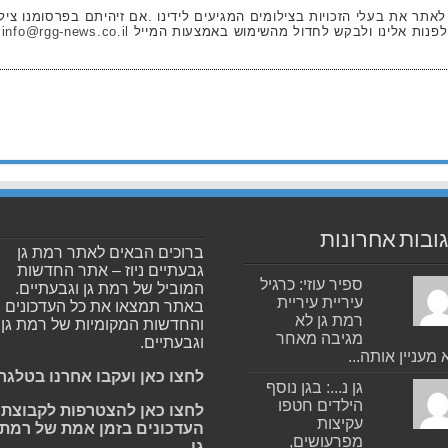
 לאתר את בעלי הזכויות בצילומים המגיעים לידינו .אם זיהיתם בפרסומנו ציל
לפנות אלינו ולבקש לחדול מהשימוש באמצעות המייל
info@rgg-news.co.il
ובות אחרונות
ברוכים הבאים לאתר רמת גן
גבעתיים ניוז – אתר החדשות
ספיר עוזי: כרגיל
המוביל של רמת גן וגבעתיים.
עיריית עיריית
באתר תמצאו את כל העדכונים
רמת גן לא
והחדשות המקומיות של רמת גן
מגיבה מאחר
וגבעתיים.
 מעניין אותה...
לחצו כאן ועקבו אחרנו בטלגר
גן נ...: בגן נוסף
הילדים חטפו
לחצו כאן להצטרפות לקבוצת
עקיצות
העדכונים בזמן אמת של רמת
מפרעושים,
גן