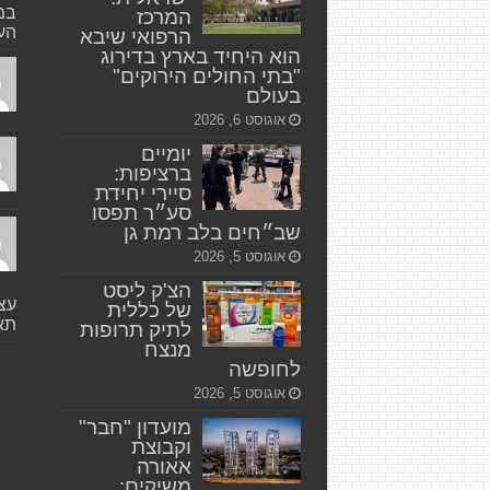
במק
המרכז
העי
הרפואי שיבא
הוא היחיד בארץ בדירוג
"בתי החולים הירוקים"
בעולם
אוגוסט 6, 2026
יומיים
ברציפות:
סיירי יחידת
סע״ר תפסו
שב״חים בלב רמת גן
אוגוסט 5, 2026
הצ'ק ליסט
עצי
של כללית
תאו
לתיק תרופות
מנצח
לחופשה
אוגוסט 5, 2026
מועדון "חבר"
וקבוצת
אאורה
משיקים: