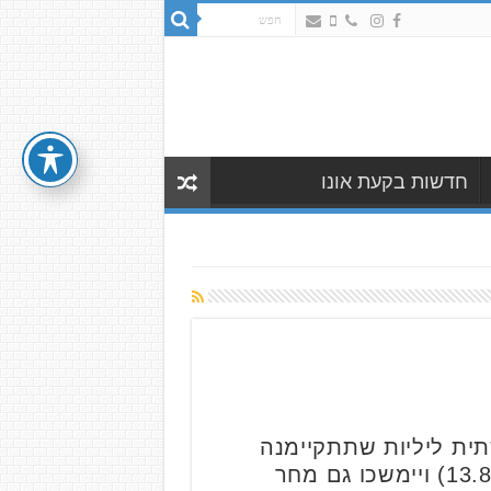
חדשות בקעת אונו
ית ליליות שתתקיימנה
בצומת הרחובות הרא"ה ודרך יצחק רבין ברמת גן. העבודות יחלו הלילה (רביעי, 13.8) ויימשכו גם מחר