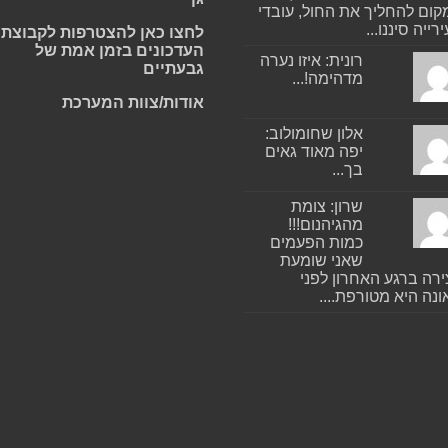
ום להחליך את החול, עובדי
רייה סיננו...
לחצו כאן להצטרפות לקבוצת
העדכונים בזמן אמת של
רונית: איזו נערה
גבעתיים
מדהימה!...
אודות/צוות המערכת
אלון שחומולוב:
יפה מאוד גאים
בך...
שרון: צומת
מהגיהנום!!!
כמות הפעמים
שאני שומעת
רה ברגע האחרון לפני
נה היא מטורפת....