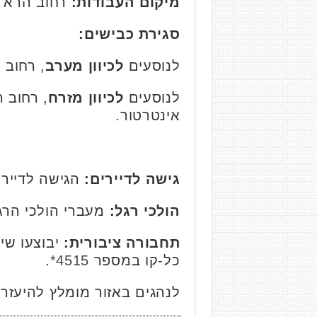
מיקום העבודות:
רחוב הרא"ה
סגירת כבישים:
לנוסעים
לכיוון מערב
, רחוב 
לנוסעים
לכיוון מזרח
, רחוב 
אינטרטור.
גישה לדיירים:
הגישה לדייר
הולכי רגל:
מעברי הולכי הרגל
תחבורה ציבורית:
יבוצעו שינ
כל-קו במספר
4515*
.
לנהגים באזור מומלץ להיעזר ביישומון WAZE ולהישמע 