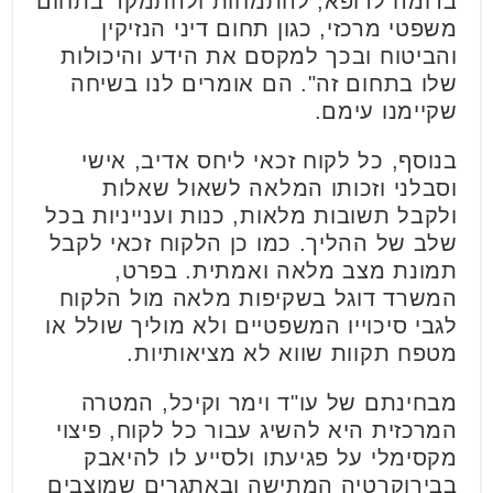
בדומה לרופא, להתמחות ולהתמקד בתחום
משפטי מרכזי, כגון תחום דיני הנזיקין
והביטוח ובכך למקסם את הידע והיכולות
שלו בתחום זה". הם אומרים לנו בשיחה
שקיימנו עימם.
בנוסף, כל לקוח זכאי ליחס אדיב, אישי
וסבלני וזכותו המלאה לשאול שאלות
ולקבל תשובות מלאות, כנות וענייניות בכל
שלב של ההליך. כמו כן הלקוח זכאי לקבל
תמונת מצב מלאה ואמתית. בפרט,
המשרד דוגל בשקיפות מלאה מול הלקוח
לגבי סיכוייו המשפטיים ולא מוליך שולל או
מטפח תקוות שווא לא מציאותיות.
מבחינתם של עו"ד וימר וקיכל, המטרה
המרכזית היא להשיג עבור כל לקוח, פיצוי
מקסימלי על פגיעתו ולסייע לו להיאבק
בבירוקרטיה המתישה ובאתגרים שמוצבים