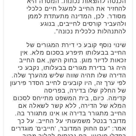
הכנסה להוצאות נכונות. המטרה היא
להחזיר את החייב למעגל חיים כלכלי
מסודר. לכן, המדינה מתעתדת לממן
ולהעביר קורסים לחייבים, בנוגע
להתנהלות כלכלית נכונה".
שינוי נוסף קובע כי דירת המגורים של
החייב בבעלותו תיפרע בסכום מלא. אין
זכאות לדיור מוגן. בחוק הישן, אם החייב
היה גר בדירת מגורים בבעלותו, נקבע כי
הדירה שלו תהיה שווה שליש מהערך שלה.
לפי ערך זה, היו קובעים לחייב הסדר פירעון
של החלק שלו בדירה, בפריסה
קדימה. כיום, בית המשפט מתייחס לסכום
המלא של הדירה, ללא קשר לשאלה אם
החייב מתגורר בדירה או אינו מתגורר בה.
מדובר בנטל משמעותי על החייב. על כך
אמר: "עם החוק המדובר, 'חייבים' מוגדרים
כחדלי פירעון. הם נכנסים להליך מהיר,