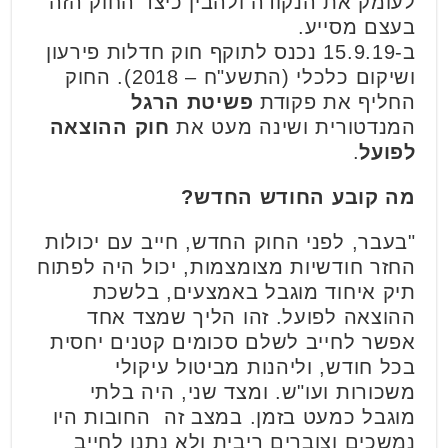
לעומק את הנקודה ולהבין כיצד החוק הזה
בעצם מסייע.
ב-15.9.19 נכנס לתוקף חוק חדלות פירעון
ושיקום כלכלי (התשע"ח – 2018). החוק
החליף את פקודת
פשיטת הרגל
המנדטורית ושינה מעט את
חוק ההוצאה
לפועל
.
מה קובע החודש החדש?
"בעבר, לפני החוק החדש, חייב עם יכולות
החזר חודשיות מצומצמות, יכול היה לפתוח
תיק איחוד מוגבל באמצעים, בלשכת
ההוצאה לפועל. זהו הליך שמצד אחד
אפשר לחייב לשלם סכומים קטנים יחסית
בכל חודש, וליהנות מביטול עיקולי
משכורות ועו"ש. ומצד שני, היה בלתי
מוגבל כמעט בזמן. במצב זה החובות היו
נמשכים וצוברים ריבית ולא נתנו לחייב