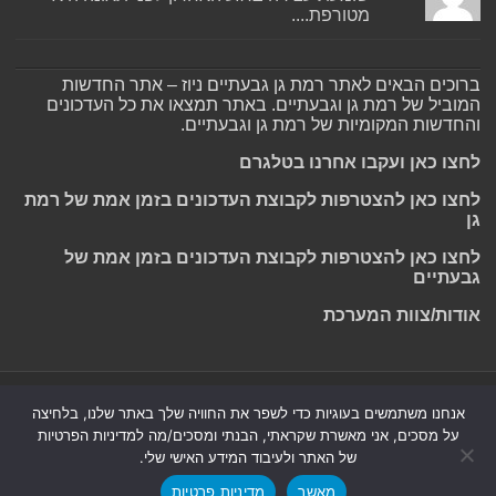
מטורפת....
ברוכים הבאים לאתר רמת גן גבעתיים ניוז – אתר החדשות
המוביל של רמת גן וגבעתיים. באתר תמצאו את כל העדכונים
והחדשות המקומיות של רמת גן וגבעתיים.
לחצו כאן ועקבו אחרנו בטלגרם
לחצו כאן להצטרפות לקבוצת העדכונים בזמן אמת של רמת
גן
לחצו כאן להצטרפות לקבוצת העדכונים בזמן אמת של
גבעתיים
אודות/צוות המערכת
Powered by
Nintay
אנחנו משתמשים בעוגיות כדי לשפר את החוויה שלך באתר שלנו, בלחיצה
על מסכים, אני מאשרת שקראתי, הבנתי ומסכים/מה למדיניות הפרטיות
© כל הזכויות שמורות 2026, רמת גן גבעתיים ניוז.
הצהרת נגישות
|
של האתר ולעיבוד המידע האישי שלי.
חדשות בת ים-חולון
|
חדשות רמת גן-גבעתיים
|
חדשות בקעת אונו
|
מאשר
מדיניות פרטיות