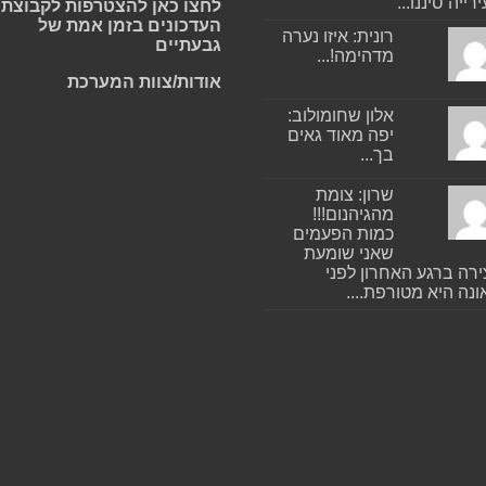
רייה סיננו...
לחצו כאן להצטרפות לקבוצת
העדכונים בזמן אמת של
רונית: איזו נערה
גבעתיים
מדהימה!...
אודות/צוות המערכת
אלון שחומולוב:
יפה מאוד גאים
בך...
שרון: צומת
מהגיהנום!!!
כמות הפעמים
שאני שומעת
רה ברגע האחרון לפני
נה היא מטורפת....