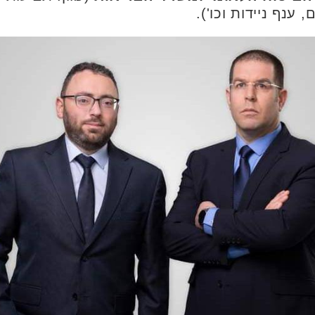
 ענף ניידות וכו').