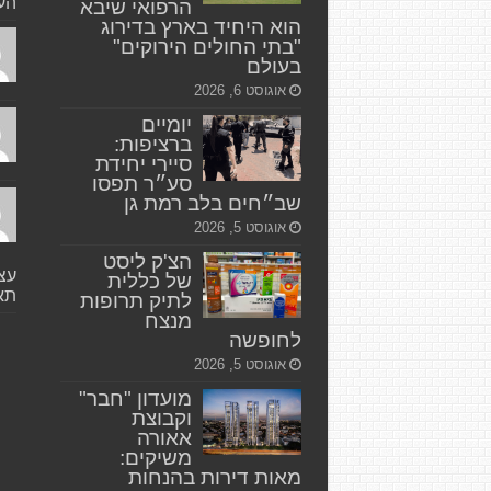
העי
הרפואי שיבא
הוא היחיד בארץ בדירוג
"בתי החולים הירוקים"
בעולם
אוגוסט 6, 2026
יומיים
ברציפות:
סיירי יחידת
סע״ר תפסו
שב״חים בלב רמת גן
אוגוסט 5, 2026
הצ'ק ליסט
עצי
של כללית
תאו
לתיק תרופות
מנצח
לחופשה
אוגוסט 5, 2026
מועדון "חבר"
וקבוצת
אאורה
משיקים:
מאות דירות בהנחות