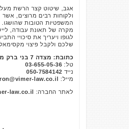
אגב, שיטוט קצר הרשת מעלה כ
ולקוחות רבים מרוצים, אשר 
המשפטיות הטובות שהושגו. ז
מקרה של תאונת עבודה, לייעו
לגופו ויעריך את סיכויי התב
שלכם ולקבל פיצוי מקסימאלי
כתובת: מצדה 7 בני ברק מגדל ב.ס.ר 4 קומה 9, רמת גן
טל:
03-655-05-36
נייד
050-7584142
מייל:
ron@vimer-law.co.il
לאתר החברה:
er-law.co.il/