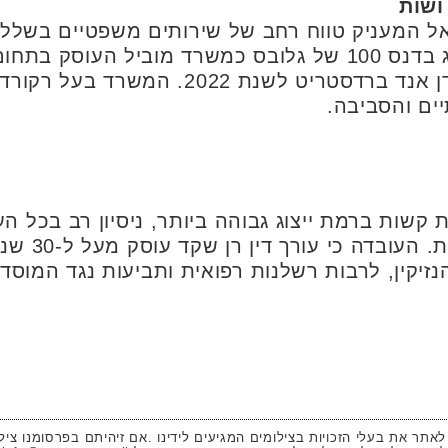
ושות
 המעניק טווח רחב של שירותים משפטיים בשלל תחו
העבודה. בנוסף, המשרד דורג בדנס 100 של גלובס כמשרד מוביל 
וקיבל את אות האמינות של דן אנד ברדסטריט ל
יים והסביבה.
קשות ברמת ייצוג גבוהה ביותר, ניסיון רב בכל ה
המשרד נמנים ג
הנזיקין, לרבות רשלנות רפואית ותביעות נגד המוסד
 לאתר את בעלי הזכויות בצילומים המגיעים לידינו .אם זיהיתם בפרסומנו ציל