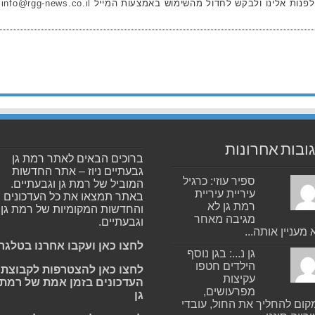
לפנות אלינו ולבקש לחדול מהשימוש באמצעות המייל
info@rgg-news.co.il
ובות אחרונות
ברוכים הבאים לאתר רמת גן
גבעתיים ניוז – אתר החדשות
ספיר עוזי: כרגיל
המוביל של רמת גן וגבעתיים.
עיריית עיריית
באתר תמצאו את כל העדכונים
רמת גן לא
והחדשות המקומיות של רמת גן
מגיבה מאחר
וגבעתיים.
 מעניין אותה...
לחצו כאן ועקבו אחרנו בטלגר
גן נ...: בגן נוסף
הילדים חטפו
לחצו כאן להצטרפות לקבוצת
עקיצות
העדכונים בזמן אמת של רמת
מפרעושים,
גן
ום להחליך את החול, עובדי