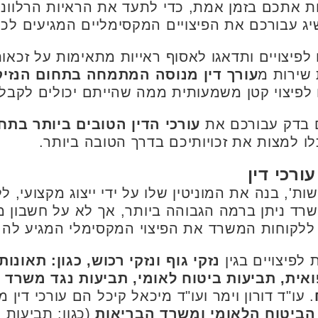
ת אתכם בזמן אמת, כדי לתעד את הראיות הרלוונטי
שיג עבורכם את הפיצויים המקסימליים המגיעים לכם
לפיצויים ותדאגו לאסוף ראייות מתאימות על זכאו
 שירות מ
עורך דין מנוסה המתמחה בתחום הנזיק
 לפיצוי קטן משמעותית ממה שהייתם יכולים לקבל.
 בדק עבורכם את
עורכי הדין הטובים ביותר בתחו
 למצות את זכויותיכם בדרך הטובה ביותר.
ורכי דין
ושות', בנה את המוניטין שלו על ידי ייצוג מקצועי,
רד ניתן ברמה הגבוהה ביותר, אך לא על חשבון מ
ללקוחות המשרד את הפיצוי המקסימלי המגיע להם 
לפיצויים בגין
נזקי גוף ונזקי רכוש, כגון: תאונו
ואית, תביעות ביטוח לאומי, תביעות נגד משרד ה
. עו"ד דורון וימר ועו"ד מיכאל קיכל הם עורכי דין מ
ל הביטוח הלאומי ומשרד הבריאות
(כגון: תביעות 