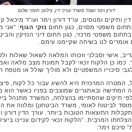
דורון וימר ושות' משרד עורכי דין. צילום: תומר שלום
ן ותיקים ומנוסים, עו"ד דורון וימר ועו"ד מיכאל ק
תחום משפטי מסוים, כגון תחום
נזקי הגוף
: "אני 
חום משפטי מרכזי, כגון תחום דיני הנזיקין והבי
 אומרים לנו בשיחה שקיימנו עימם.
דיב, אישי וסבלני וזכותו המלאה לשאול שאלות ול
ך. כמו כן הלקוח זכאי לקבל תמונת מצב מלאה וא
י סיכוייו המשפטיים ולא מוליך שולל או מטפח תק
, המטרה המרכזית היא להשיג עבור כל לקוח, פיצו
יה המתישה ובאתגרים שמוצבים בפניו כאשר הוא מ
אלפי תיקים שהסתיימו בהצלחה, המשרד מתנהל ביעי
וסד לביטוח לאומי, משרד הביטחון) ומלווה את הת
קבלות התוצאות הטובות ביותר. עורך הדין דורון וי
הצלחתו המרבית. "הלקוח זכאי לקידום עניינו ביעי
סיכם וימר.