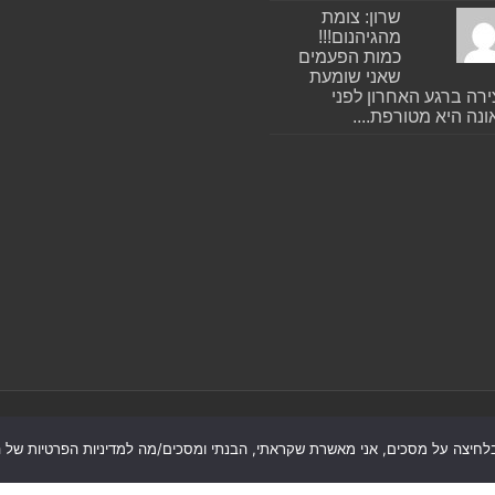
שרון: צומת
מהגיהנום!!!
כמות הפעמים
שאני שומעת
רה ברגע האחרון לפני
נה היא מטורפת....
לחיצה על מסכים, אני מאשרת שקראתי, הבנתי ומסכים/מה למדיניות הפרטיות של הא
הצהרת נגישות
|
חדשות בת ים-חולון
|
חדשות רמת גן-גבעתיי