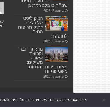
סע״ר תפסו
שב״חים בלב רמת גן
אוגוסט 5, 2026
הצ'ק ליסט
עצי
של כללית
תאו
לתיק תרופות
מנצח
לחופשה
אוגוסט 5, 2026
מועדון "חבר"
וקבוצת
אאורה
משיקים:
מאות דירות בהנחות
משמעותיות
אוגוסט 5, 2026
אנחנו משתמשים בעוגיות כדי לשפר את החוויה שלך באתר שלנו, ב
© כל הזכויות שמורות 2026, רמת גן גבעתיים ניוז.