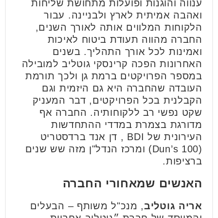
ענווה והוגנות ופועלות מתחושת שליחות
ואהבה אמיתית לארץ ולבניינה. עבור
הלקוחות המלווים אותה לאורך השנים,
החברה מהווה תעודת ביטוח לאיכות
ואמינות לכל אורך התהליך. בשנים
האחרונות הפכה קרינסקי גוטליב למובילה
במספר הפרויקטים ברמת גן ולכך תורמת
העובדה שהחברה היא גם היזמית וגם
הקבלנית בכל הפרויקטים, דבר המעניק
שקט נפשי רב ללקוחותיה. החברה אף
מדורגת בצמרת במדדי ההתחדשות
העירונית של BDI , דן אנד ברדסטריט
(Dun’s 100) ומרכז הנדל"ן מזה שש שנים
ברציפות.
האנשים שמאחורי החברה
אריה גוטליב
, מנכ"ל משותף – הבעלים
והמייסד של חברת ״גוטליב אחריות