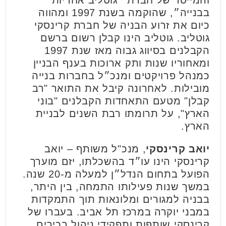
בבנייה״, שהוקמה בשנת 1997 ומהווה
כיום את זרוע הבניה של חברת קרינסקי
גוטליב. גוטליב הינו קבלן רשום ברשם
הקבלנים בסיווג גבוה מאז שנת 1997
ומאחוריו שנות ותק ארוכות בענף הבניין
כמנהל פרויקטים ומנכ״ל בחברות בנייה
מובילות. לאחרונה קיבל את התואר "רב
קבלן" מטעם התאחדות הקבלנים "בוני
הארץ", על תרומתו רבת השנים לבניית
הארץ.
יואב קרינסקי
, מנכ"ל משותף – יואב
קרינסקי הינו עו״ד בהשכלתו, יזם מוערך
הפועל בתחום הנדל״ן למעלה מ-20 שנה.
במשך שנות פעילותו התמחה, בין היתר,
בבניה למגורים ומלונאות תוך התמקדות
במבני יוקרה במרכז תל אביב. בעברו של
קרינסקי שותפות ותפקידי ניהול בכירים