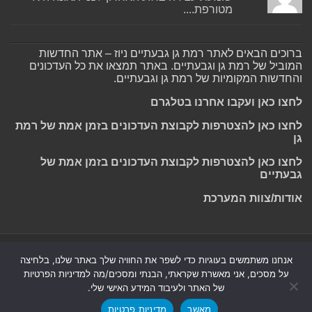
מטורפת....
ברוכים הבאים לאתר רמת גן גבעתיים ניוז – אתר החדשות
המוביל של רמת גן וגבעתיים. באתר תמצאו את כל העדכונים
והחדשות המקומיות של רמת גן וגבעתיים.
לחצו כאן ועקבו אחרנו בטלגרם
לחצו כאן להצטרפות לקבוצת העדכונים בזמן אמת של רמת
גן
לחצו כאן להצטרפות לקבוצת העדכונים בזמן אמת של
גבעתיים
אודות/צוות המערכת
Powered by
Nintay
אנחנו משתמשים בעוגיות כדי לשפר את החוויה שלך באתר שלנו, בלחיצה
על מסכים, אני מאשרת שקראתי, הבנתי ומסכים/מה למדיניות הפרטיות
© כל הזכויות שמורות 2026, רמת גן גבעתיים ניוז.
הצהרת נגישות
|
של האתר ולעיבוד המידע האישי שלי.
חדשות בת ים-חולון
|
חדשות רמת גן-גבעתיים
|
חדשות בקעת אונו
|
מאשר
מדיניות פרטיות