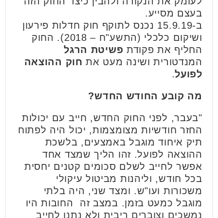
לעומק את הנקודה ולהבין כיצד החוק הזה
בעצם מסייע.
ב-15.9.19 נכנס לתוקף חוק חדלות פירעון
ושיקום כלכלי (התשע"ח – 2018). החוק
החליף את פקודת
פשיטת הרגל
המנדטורית ושינה מעט את
חוק ההוצאה
לפועל
.
מה קובע החודש החדש?
"בעבר, לפני החוק החדש, חייב עם יכולות
החזר חודשיות מצומצמות, יכול היה לפתוח
תיק איחוד מוגבל באמצעים, בלשכת
ההוצאה לפועל. זהו הליך שמצד אחד
אפשר לחייב לשלם סכומים קטנים יחסית
בכל חודש, וליהנות מביטול עיקולי
משכורות ועו"ש. ומצד שני, היה בלתי
מוגבל כמעט בזמן. במצב זה החובות היו
נמשכים וצוברים ריבית ולא נתנו לחייב