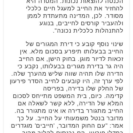
הכנסה להוצאות נכונות. המטרה היא
להחזיר את החייב למעגל חיים כלכלי
מסודר. לכן, המדינה מתעתדת לממן
ולהעביר קורסים לחייבים, בנוגע
להתנהלות כלכלית נכונה".
שינוי נוסף קובע כי דירת המגורים של
החייב בבעלותו תיפרע בסכום מלא. אין
זכאות לדיור מוגן. בחוק הישן, אם החייב
היה גר בדירת מגורים בבעלותו, נקבע כי
הדירה שלו תהיה שווה שליש מהערך שלה.
לפי ערך זה, היו קובעים לחייב הסדר פירעון
של החלק שלו בדירה, בפריסה
קדימה. כיום, בית המשפט מתייחס לסכום
המלא של הדירה, ללא קשר לשאלה אם
החייב מתגורר בדירה או אינו מתגורר בה.
מדובר בנטל משמעותי על החייב. על כך
אמר: "עם החוק המדובר, 'חייבים' מוגדרים
כחדלי פירעון. הם נכנסים להליך מהיר,