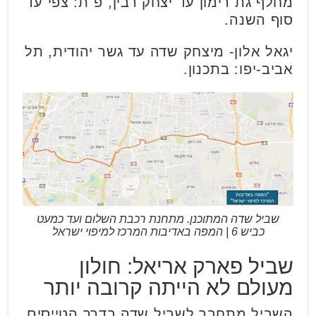
מחלף גת רימון עד יצחק רבין, פ"ת: צפי עד
סוף השנה.
יגאל אלון- מיצחק שדה עד גשר יהודית, תל
אביב-יפו: בתכנון.
שביל שדה המתוכנן. מתחנת רכבת השלום ועד כמעט
כביש 6 | המפה באדיבות המרכז למיפוי ישראל
שביל פארק אריאל: חולון
מעולם לא הייתה קרובה יותר
השביל מתחבר לשביל שדה בדרך הטייסים