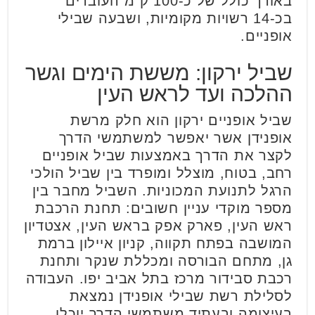
באורך כולל של כ-100 ק
"
מ העוברים
בכ-14 רשויות מקומיות, ושבעה שבילי
אופניים
.
שביל ירקון: מששת הימים וגשר
ההלכה ועד לראש העין
שביל אופניים ירקון הוא חלק מרשת
אופנידן אשר יאפשר למשתמשי הדרך
לקצר את הדרך באמצעות שביל אופניים
רחב, בטוח, מוצלל ומופרד בין שביל הולכי
הרגל לתנועת המכוניות. השביל מחבר בין
מספר מוקדי עניין חשובים: תחנת הרכבת
ראש העין, פארק אפק בראש העין, אצטדיון
המושבה בפתח תקווה, קניון איילון ברמת
גן, מתחם הבורסה ומכללת שנקר ותחנת
רכבת סבידור מרכז בתל אביב יפו. העבודה
לסלילת רשת שבילי אופנידן נמצאת
בעיצומה ובעתיד משתמשי הדרך יוכלו