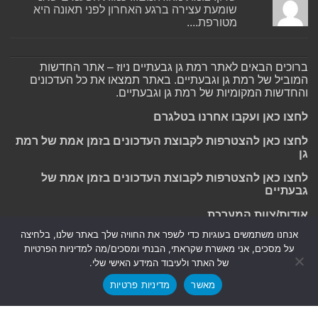
שומעת עצירה ברגע האחרון לפני תאונה היא
מטורפת....
ברוכים הבאים לאתר רמת גן גבעתיים ניוז – אתר החדשות
המוביל של רמת גן וגבעתיים. באתר תמצאו את כל העדכונים
והחדשות המקומיות של רמת גן וגבעתיים.
לחצו כאן ועקבו אחרנו בטלגרם
לחצו כאן להצטרפות לקבוצת העדכונים בזמן אמת של רמת
גן
לחצו כאן להצטרפות לקבוצת העדכונים בזמן אמת של
גבעתיים
אודות/צוות המערכת
אנחנו משתמשים בעוגיות כדי לשפר את החוויה שלך באתר שלנו, בלחיצה
על מסכים, אני מאשרת שקראתי, הבנתי ומסכים/מה למדיניות הפרטיות
של האתר ולעיבוד המידע האישי שלי.
Powered by
Nintay
מאשר
מדיניות פרטיות
© כל הזכויות שמורות 2026, רמת גן גבעתיים ניוז.
הצהרת נגישות
|
חדשות בת ים-חולון
|
חדשות רמת גן-גבעתיים
|
חדשות בקעת אונו
|