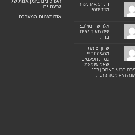
העדכונים בזמן אמת של
רונית: איזו נערה
גבעתיים
מדהימה!...
אודות/צוות המערכת
אלון שחומולוב:
יפה מאוד גאים
בך...
שרון: צומת
מהגיהנום!!!
כמות הפעמים
שאני שומעת
רה ברגע האחרון לפני
נה היא מטורפת....