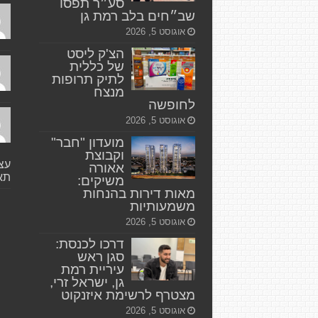
סע״ר תפסו
שב״חים בלב רמת גן
אוגוסט 5, 2026
הצ'ק ליסט
של כללית
לתיק תרופות
מנצח
לחופשה
אוגוסט 5, 2026
מועדון "חבר"
וקבוצת
עצי
אאורה
תאו
משיקים:
מאות דירות בהנחות
משמעותיות
אוגוסט 5, 2026
דרכו לכנסת:
סגן ראש
עיריית רמת
גן, ישראל זרי,
מצטרף לרשימת איזנקוט
אוגוסט 5, 2026