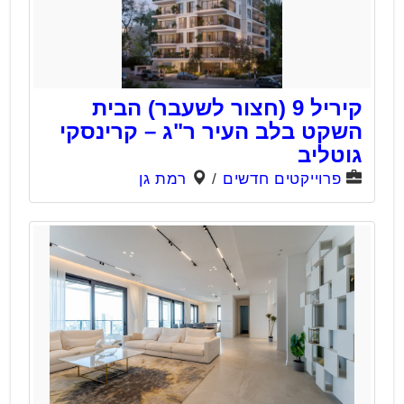
קיריל 9 (חצור לשעבר) הבית
השקט בלב העיר ר"ג – קרינסקי
גוטליב
פרוייקטים חדשים
/
רמת גן