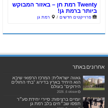
Twenty רמת חן – באזור המבוקש
ביותר ברמת גן!
פרוייקטים חדשים
/
רמת גן
אחרונים באתר
גאווה ישראלית: המרכז הרפואי שיבא
הוא היחיד בארץ בדירוג "בתי החולים
הירוקים" בעולם
אוגוסט 6, 2026
יומיים ברציפות: סיירי יחידת סע״ר
תפסו שב״חים בלב רמת גן