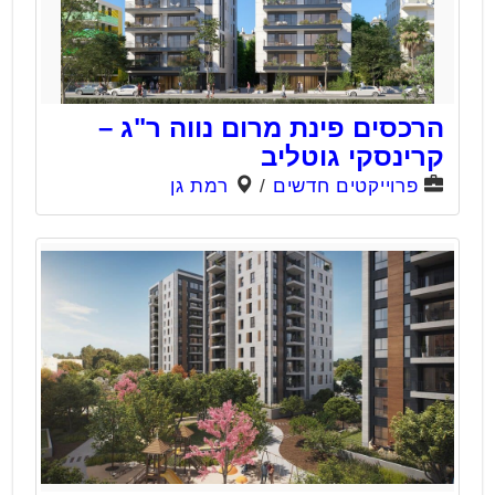
הרכסים פינת מרום נווה ר"ג –
קרינסקי גוטליב
פרוייקטים חדשים
/
רמת גן