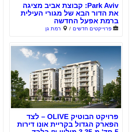
Park Aviv: קבוצת אביב מציגה
את הדור הבא של מגורי העילית
ברמת אפעל החדשה
פרוייקטים חדשים
/
רמת גן
פרויקט הבוטיק OLIVE – לצד
הפארק הגדול בקריית אונו דירות
5 חד' מ-3.35 מיליון ₪ בלבד