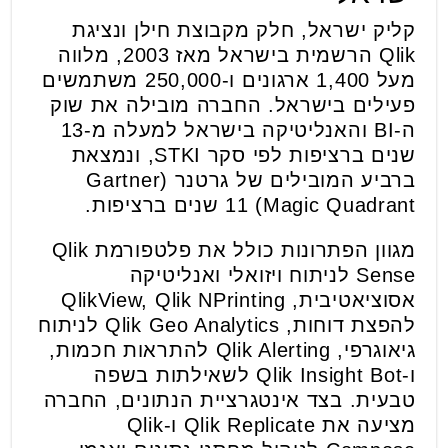
קליק ישראל, חלק מקבוצת חילן ונציגת
Qlik הרשמית בישראל מאז 2003, מלווה
מעל 1,400 ארגונים ו-250,000 משתמשים
פעילים בישראל. החברה מובילה את שוק
ה-BI והאנליטיקה בישראל למעלה מ-13
שנים ברציפות לפי סקר STKI, ונמצאת
ברביע המובילים של גרטנר (Gartner
Magic Quadrant) 11 שנים ברציפות.
מגוון הפתרונות כולל את פלטפורמת Qlik
Sense לניתוח ויזואלי ואנליטיקה
אסוציאטיבית, QlikView, Qlik NPrinting
להפצת דוחות, Qlik Geo Analytics לניתוח
גיאוגרפי, Qlik Alerting להתראות חכמות,
ו-Qlik Insight Bot לשאילתות בשפה
טבעית. בצד אינטגרציית הנתונים, החברה
מציעה את Qlik Replicate ו-Qlik