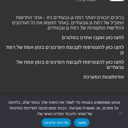
ברוכים הבאים לאתר רמת גן גבעתיים ניוז – אתר החדשות
המוביל של רמת גן וגבעתיים. באתר תמצאו את כל העדכונים
והחדשות המקומיות של רמת גן וגבעתיים.
לחצו כאן ועקבו אחרנו בטלגרם
לחצו כאן להצטרפות לקבוצת העדכונים בזמן אמת של רמת
גן
לחצו כאן להצטרפות לקבוצת העדכונים בזמן אמת של
גבעתיים
אודות/צוות המערכת
Powered by
Nintay
אנחנו משתמשים בעוגיות כדי לשפר את החוויה שלך באתר שלנו, בלחיצה
על מסכים, אני מאשרת שקראתי, הבנתי ומסכים/מה למדיניות הפרטיות
© כל הזכויות שמורות 2026, רמת גן גבעתיים ניוז.
הצהרת נגישות
|
של האתר ולעיבוד המידע האישי שלי.
חדשות בת ים-חולון
|
חדשות רמת גן-גבעתיים
|
חדשות בקעת אונו
|
מאשר
מדיניות פרטיות
תקנון אתר ומדיניות פרטיות