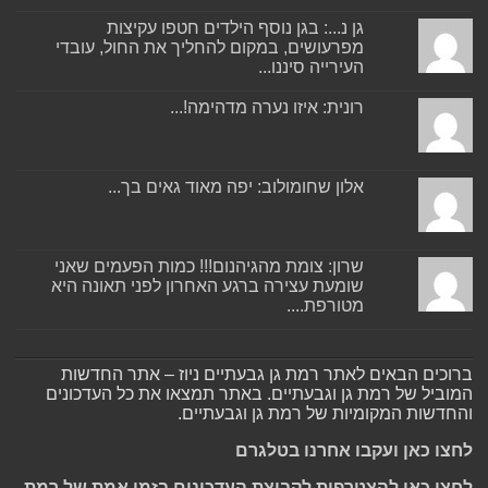
גן נ...: בגן נוסף הילדים חטפו עקיצות
מפרעושים, במקום להחליך את החול, עובדי
העירייה סיננו...
רונית: איזו נערה מדהימה!...
אלון שחומולוב: יפה מאוד גאים בך...
שרון: צומת מהגיהנום!!! כמות הפעמים שאני
שומעת עצירה ברגע האחרון לפני תאונה היא
מטורפת....
ברוכים הבאים לאתר רמת גן גבעתיים ניוז – אתר החדשות
המוביל של רמת גן וגבעתיים. באתר תמצאו את כל העדכונים
והחדשות המקומיות של רמת גן וגבעתיים.
לחצו כאן ועקבו אחרנו בטלגרם
לחצו כאן להצטרפות לקבוצת העדכונים בזמן אמת של רמת