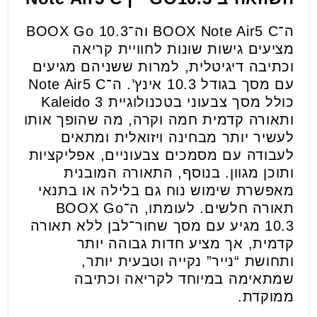
ה־BOOX Note Air5 C וה־BOOX Go 10.3
מציעים גישות שונות לחוויית קריאה
וכתיבה דיגיטלית, למרות ששניהם מגיעים
עם מסך בגודל 10.3 אינץ’. ה־Note Air5 C
כולל מסך צבעוני בטכנולוגיית Kaleido 3
ותאורה קדמית חמה וקרה, מה שהופך אותו
לעשיר יותר מבחינה ויזואלית ומתאים
לעבודה עם מסמכים צבעוניים, אפליקציות
ותוכן מגוון. בנוסף, התאורה המובנית
מאפשרת שימוש נוח גם בלילה או בתנאי
תאורה חלשים. לעומתו, ה־BOOX Go
10.3 מגיע עם מסך שחור־לבן ללא תאורה
קדמית, אך מציע חדות גבוהה יותר
ותחושת “נייר” נקייה וטבעית יותר,
שמתאימה במיוחד לקריאה וכתיבה
ממוקדת.