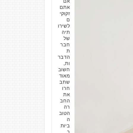
אם
אתם
זקוקי
ם
לשירו
תיה
של
חבר
ת
הדבר
ות,
חשוב
מאוד
שתב
חרו
את
החב
רה
הטוב
ה
ביות
ר