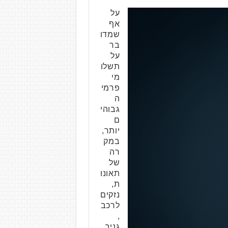
על
אף
שמדו
בר
על
תשלו
מי
פרמי
ה
גבוהי
ם
יותר,
במק
רה
של
תאונו
ת,
נזקים
לרכב
,
גניב