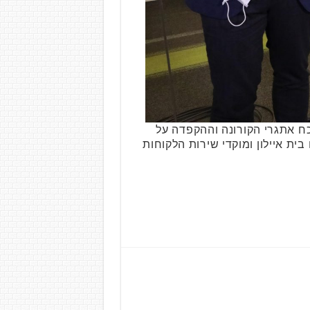
ח נאספו באירוע ההתרמה לעמותת שלוה שהתקיים ביום חמישי האחרון, 26.11. לנוכח אתגרי הקורונה וההקפדה על
ית איילון ומוקדי שירות הלקוחות