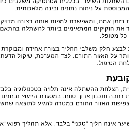
השתלות השיער, בכללית אסתטיקה משלבים כיום
וססת על ניתוח נתונים ובינה מלאכותית.
זמן אמת, ומאפשרת למפות אותה בצורה מדויקת
ר את הזקיקים המתאימים ביותר להשתלה בהתאם ל
כל מטופל.
צע חלק משלבי ההליך בצורה אחידה ומבוקרת יותר
ר על האזור התורם. לצד המערכת, שיקול הדעת וה
חת הטיפול.
קובעת
ת, הצלחת ההשתלה אינה תלויה בטכנולוגיה בלבד
ת רחבה ותכנון ארוך טווח. במסגרת הייעוץ נבחנים
וצפיפות האזור התורם במטרה להגיע לתוצאה שתשמ
ר אינה הליך "טכני" בלבד, אלא תהליך רפואי־