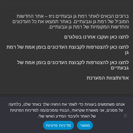
ברוכים הבאים לאתר רמת גן גבעתיים ניוז – אתר החדשות
המוביל של רמת גן וגבעתיים. באתר תמצאו את כל העדכונים
והחדשות המקומיות של רמת גן וגבעתיים.
לחצו כאן ועקבו אחרנו בטלגרם
לחצו כאן להצטרפות לקבוצת העדכונים בזמן אמת של רמת
גן
לחצו כאן להצטרפות לקבוצת העדכונים בזמן אמת של
גבעתיים
אודות/צוות המערכת
Powered by
Nintay
אנחנו משתמשים בעוגיות כדי לשפר את החוויה שלך באתר שלנו, בלחיצה
על מסכים, אני מאשרת שקראתי, הבנתי ומסכים/מה למדיניות הפרטיות
© כל הזכויות שמורות 2026, רמת גן גבעתיים ניוז.
הצהרת נגישות
|
של האתר ולעיבוד המידע האישי שלי.
חדשות בת ים-חולון
|
חדשות רמת גן-גבעתיים
|
חדשות בקעת אונו
|
מאשר
מדיניות פרטיות
תקנון אתר ומדיניות פרטיות