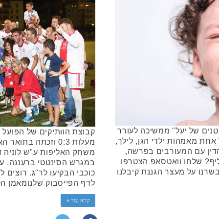
נים של יעל" ממשיכה לעורר
קבוצת הוותיקים של הפועל ר
אחת מאמהות ילדי הגן, לילך,
מעלות 0:3 וזכתה בת
דין עם המעורבים בפרשה,
יף? שלחו וואטסאפ הצטרפו
במגרש הסינטטי ברעננה. עומ
שרנו על מעצר הגננת קיבלנו
כוכבי הבקיעו לר"ג. רוצים 
לדף הפייסבוק שלנומאמן הק
קרא עוד »