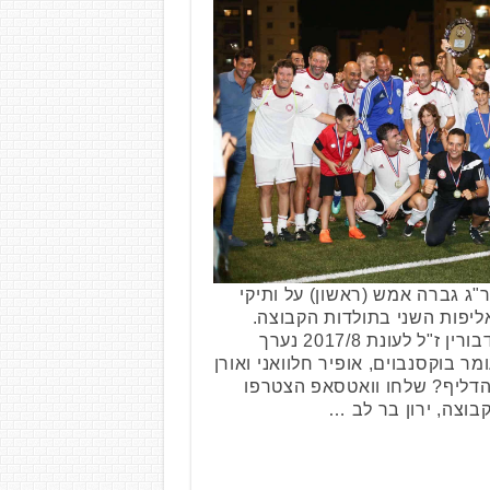
"ג גברה אמש (ראשון) על ותיקי
ואר האליפות השני בתולדות הקבוצה.
משחק האליפות ע"ש לוניה דבורין ז"ל לעונת 2017/8 נערך
ר בוקסנבוים, אופיר חלוואני ואורן
להדליף? שלחו וואטסאפ הצטרפו
בוצה, ירון בר לב …