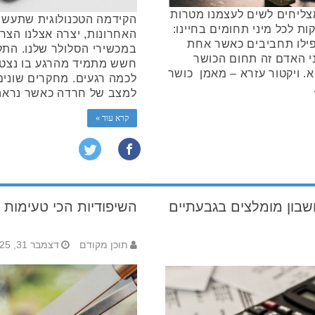
צליחים לשים לעצמנו מטרות
הקידמה הטכנולוגית שתעשי
ת לכל מיני תחומים בחיינו:
האחרונות, יצרה אצלנו הצר
אפילו תחביבים כאשר אחת
במכשירי הסלולר שלנו. התלו
י האדם זה תחום הכושר
חשש מתמיד מהרגע בו נצטרך
א. ויקטור עזרא – מאמן כושר
לכמה רגעים. מחקרים שונים
למצב של חרדה כאשר נראה
קרא עוד »
שבון מומלצים בגבעתיים
השיפודיות הכי טעימות בג
תוכן מקודם
דצמבר 31, 2025