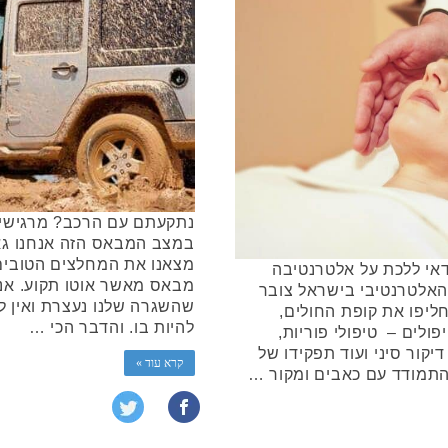
נתקעתם עם הרכב? מרגישי
במצב המבאס הזה אנחנו גאי
מצאנו את המחלצים הטובים 
דאי ללכת על אלטרנטיבה
מבאס מאשר אוטו תקוע. אנ
האלטרנטיבי בישראל צובר
שהשגרה שלנו נעצרת ואין לנ
ליפו את קופת החולים,
להיות בו. והדבר הכי …
פולים – טיפולי פוריות,
דיקור סיני ועוד תפקידו של
קרא עוד »
התמודד עם כאבים ומקור …