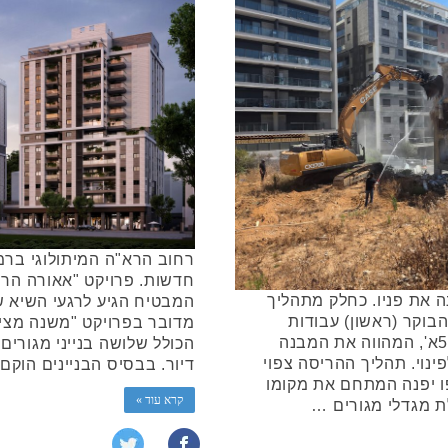
רחוב הרא"ה המיתולוגי ברמת
חדשות. פרויקט "אאורה הרו
את פניו. כחלק מתהליך
המבטיח הגיע לרגעי השיא ש
בוקר (ראשון) עבודות
מדובר בפרויקט "משנה מצי
ההריסה של הבניין ברחוב תרצה 5א', המהווה את המבנה
ינוי. תהליך ההריסה צפוי
דיור. בבסיס הבניינים הוק
 יפנה המתחם את מקומו
קרא עוד »
 מגדלי מגורים …