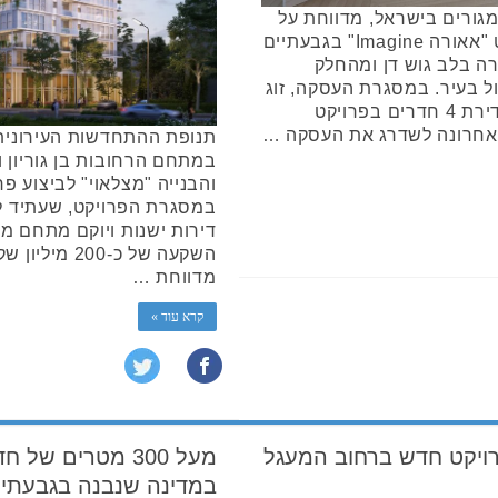
גורים בישראל, מדווחת על
עסקת שדרוג יוצאת דופן בפרויקט "אאורה Imagine" בגבעתיים
ה בלב גוש דן ומהחלק
ול בעיר. במסגרת העסקה, זוג
רוכשים אשר רכש לפני כשנתיים דירת 4 חדרים בפרויקט
אחרונה לשדרג את העסקה …
תנופת ההתחדשות העירונית 
במתחם הרחובות בן גוריון 
והבנייה "מצלאוי" לביצוע פר
במסגרת הפרויקט, שעתיד לש
דירות ישנות ויוקם מתחם מ
השקעה של כ-0
מדווחת …
קרא עוד »
יקט חדש ברחוב המעגל
מעל 300 מטרים ש
במדינה שנבנה בגבעתיי