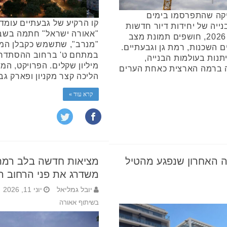
יקה שהתפרסמו בימים
קו הרקיע של גבעתיים עומד
ייה של יחידות דיור חדשות
"אאורה ישראל" חתמה בשבו
בתקופה שבין אפריל 2025 למרץ 2026, חושפים תמונת מצב
"מנרב", שתשמש כקבלן המבצ
ם השכנות, רמת גן וגבעתיים.
תנות בעולמות הבנייה,
מיליון שקלים. הפרויקט, ה
 ברמה הארצית כאחת הערים
הליכה קצר מקניון ופארק גב
קרא עוד »
 האחרון שנפגע מהטיל
מציאות חדשה בלב רמת 
משדרג את פני הרחוב המ
יובל גמליאל
יוני 11, 2026
בשיתוף אאורה