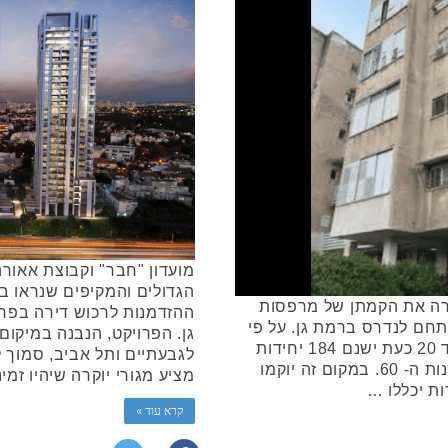
מועדון "חבר" וקבוצת אאור
הגדולים והמקיפים שנראו ב
שרה את הקמתן של מרפסות
ההזדמנות לרכוש דירה בפר
בנו במתחם לנדרס ברמת גן. על פי
גן. הפרויקט, הנבנה במיקום
התוכנית, ברחוב הרב לנדרס 2 עד 20 כעת ישנם 184 יחידות
לגבעתיים ותל אביב, סמוך ל
דיור, בני 4 עד 7 קומות שנבנו בשנות ה- 60. במקום זה יוקמו
מציע מגורי יוקרה שיהיו זמ
קרא עוד »