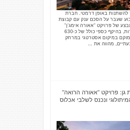
 להשתנות באופן דרמטי. חברת
ע שעבר על הסכם ענק עם קבוצת
ע של פרויקט "אאורה אימג'ן"
במתחם ט' ברחוב ההסתדרות, בהיקף כספי כולל של כ-630
ממוקם במיקום אסטרטגי במרחק
עתיים, מהווה את …
גן: פרויקט "אאורה הרואה"
יתולוגי ונכנס לשלבי אכלוס