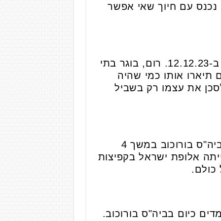
נכנס עם חיוך שאי אפשר
שירת כלוחם ביחידה הטקטית לחילוץ מיוחד 669, ונפל בקרב בצפון רצועת עזה ב-12.12.23. רום, בוגר בתי
ם תיארו אותו כמי שהיה
סכן את עצמו רק בשביל
נרצחה לאחר שניסתה להימלט מהמסיבה ברעים ב-7.10.23. בילדותה למדה בביה"ס בורוכוב במשך 4
יתה אלופת ישראל בקפיצות
כולם.
צעירים לומדים כיום בביה"ס בורוכוב.