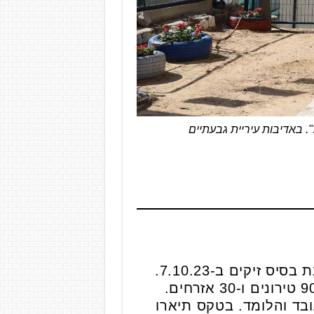
. באדיבות עיריית גבעתיים
שירת כלוחם חילוץ והצלה בחטיבת החילוץ של פיקוד העורף, ונפל בקרב על הגנת בסיס זיקים ב-7.10.23.
גבורתם של עומרי וחבריו לצוות מנעה את כיבוש הבסיס והצילה את חייהם של 90 טירונים ו-30 אזרחים.
ובד והלומד. בטקס תיארו