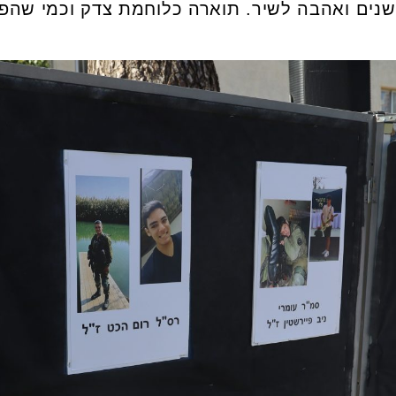
יא שירתה במג״ב במשך 3 שנים ואהבה לשיר. תוארה כלוחמת צדק ו