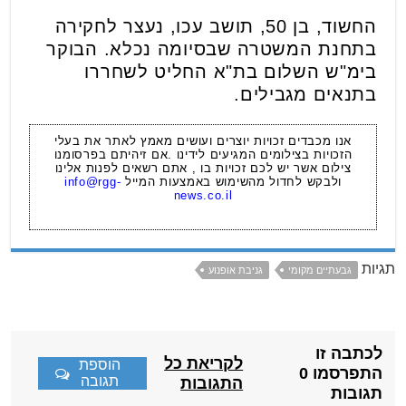
החשוד, בן 50, תושב עכו, נעצר לחקירה
בתחנת המשטרה שבסיומה נכלא. הבוקר
בימ"ש השלום בת"א החליט לשחררו
בתנאים מגבילים.
אנו מכבדים זכויות יוצרים ועושים מאמץ לאתר את בעלי
הזכויות בצילומים המגיעים לידינו .אם זיהיתם בפרסומנו
צילום אשר יש לכם זכויות בו , אתם רשאים לפנות אלינו
ולבקש לחדול מהשימוש באמצעות המייל
info@rgg-
news.co.il
תגיות
גבעתיים מקומי
גניבת אופנוע
לכתבה זו
לקריאת כל
הוספת
התפרסמו 0
תגובה
התגובות
תגובות