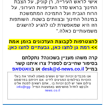
אישי לראש העירייה, רן קוניק, על הצבת
החינוך בראש סדר העדיפויות העירוני, על
הרוח הגבית ועל התמיכה המתמשכת
במינהל החינוך ובצוותים בשטח. השותפות
הזו היא שמאפשרת לנו להגיע להישגים
משמעותיים כאלה."
להצטרפות לקבוצת העדכונים בזמן אמת
>>
רמת גן לחצו כאן
,
גבעתיים לחצו כאן
.
קרה משהו מעניין בשכונה? נתקלתם
בסיפור שחייבים לספר? צרו איתנו קשר
במייל
desk@d-news.co.il
או ב
וואטסאפ
אנו מכבדים זכויות יוצרים ועושים מאמץ לאתר את בעלי
הזכויות בצילומים המגיעים לידינו .אם זיהיתם בפרסומנו
צילום אשר יש לכם זכויות בו , אתם רשאים לפנות אלינו
ולבקש לחדול מהשימוש באמצעות המייל
info@rgg-
news.co.il