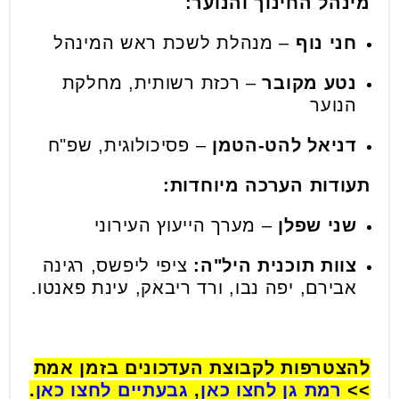
מינהל החינוך והנוער:
חני נוף
– מנהלת לשכת ראש המינהל
נטע מקובר
– רכזת רשותית, מחלקת
הנוער
דניאל להט-הטמן
– פסיכולוגית, שפ"ח
תעודות הערכה מיוחדות:
שני שפלן
– מערך הייעוץ העירוני
צוות תוכנית היל"ה:
ציפי ליפשס, רגינה
אבירם, יפה נבו, ורד ריבאק, עינת פאנטו.
להצטרפות לקבוצת העדכונים בזמן אמת
>>
רמת גן לחצו כאן
,
גבעתיים לחצו כאן
.