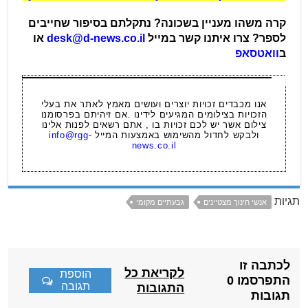
קרה משהו מעניין בשכונה? נתקלתם בסיפור שחייבים
לספר? צרו איתנו קשר במייל
desk@d-news.co.il
או
ב
וואטסאפ
אנו מכבדים זכויות יוצרים ועושים מאמץ לאתר את בעלי
הזכויות בצילומים המגיעים לידינו .אם זיהיתם בפרסומנו
צילום אשר יש לכם זכויות בו , אתם רשאים לפנות אלינו
ולבקש לחדול מהשימוש באמצעות המייל
info@rgg-
news.co.il
תגיות
אנשי חינוך מצטיינים
גבעתיים מקומי
לכתבה זו
לקריאת כל
הוספת
התפרסמו 0
תגובה
התגובות
תגובות