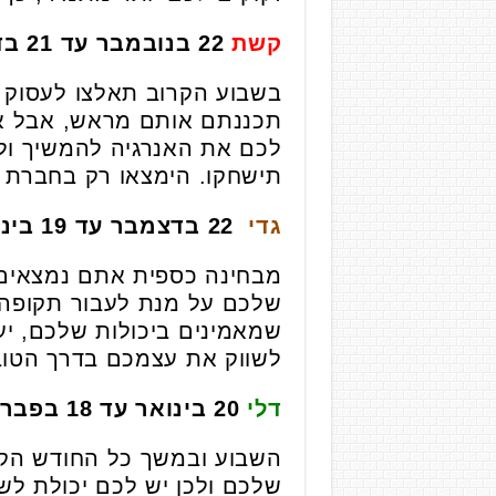
קשת
22 בנובמבר עד 21 בדצמבר
בשבוע הקרוב תאלצו לעסוק ב
תכננתם אותם מראש, אבל אתם
לכם את האנרגיה להמשיך ול
תישחקו. הימצאו רק בחברת א
גדי
22 בדצמבר עד 19 בינואר
מבחינה כספית אתם נמצאים 
שלכם על מנת לעבור תקופה ז
שמאמינים ביכולות שלכם, י
לשווק את עצמכם בדרך הטובה
דלי
20 בינואר עד 18 בפברואר
השבוע ובמשך כל החודש הקר
שלכם ולכן יש לכם יכולת לש