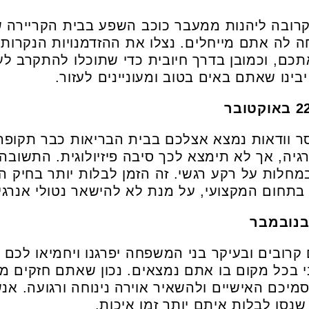
קרובה ליהנות ממעבר כוכב השפע בבית הקריירה ש
לה אתם מייחלים. נצלו את ההזדמנויות הנקרות 
כם, וכמובן בדרך חיובית כדי שתוכלו להתקרב לע
ינו שאתם באים בטוב ומעוניינים לעזור.
סר וודאות נמצא אצלכם בבית הבריאות כבר תקופה 
רגיה, אך לא תימצא לכך סיבה פיזיולוגית. התשו
במחלות על רקע רגשי. זה הזמן לבלות יותר בחיק
בתחום המקצועי, על מנת לא להישאר נטולי אנרגי
רובים ובעיקר בני המשפחה יפרגנו ויחמיאו לכם
י בכל מקום בו אתם נמצאים. נכון שאתם חזקים מא
סמיכם האישיים ולהשאיר אוירה נינוחה ורגועה. א
שנסו לבלות איתם יותר זמן איכות.