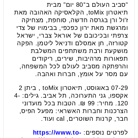
"סביב העולם ב־80 יום" מבית
תיאטרון toMix, הקלאסיקה האהובה מאת
ז’ול ורן בגרסה חדשה, סוחפת, מצחיקה
ומרגשת מאת ירון כפכפי, בבימויו של צדי
צרפתי ובכיכובם של אוראל צברי, ישראל
קטורזה, חן אמסלם ודניאל ליטמן. הפקה
מושקעת ורבת משתתפים המשלבת
תפאורות מרהיבות, שירים, ריקודים
והרפתקה מסביב לעולם לכל המשפחה,
עם מסר על אומץ, חברות ואהבה.
07-29 באוגוסט, תיאטרון toMix , ביתן 2
אקספו, גני התערוכה, תל אביב. גילים: 4-
120. מחיר: 99 ₪. הטבות בכל מועדוני
הצרכנות וחברות האשראי: מפעל הפיס,
חבר, קרנות השוטרים, cal ועוד.
לפרטים נוספים:
https://www.to-