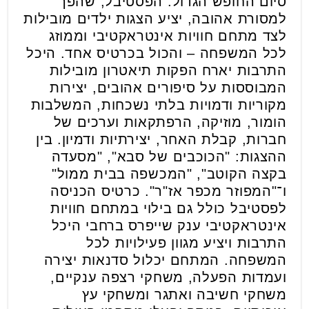
סיום החופש הגדול. הפסטיבל, שהפך
למסורת אהובה, יציע הצגות ילדים מובילות
לצד מתחם חוויות אינטראקטיבי וממוזג
לכל המשפחה – והכול בכרטיס אחד. היכל
התרבות יארח הפקות תיאטרון מובילות
המבוססות על סיפורים אהובים, יצירות
מקוריות ודמויות בלתי נשכחות, המשלבות
הומור, מוזיקה, הרפתקאות וערכים של
חברות, קבלת האחר, יצירתיות ודמיון. בין
ההצגות: "הכוכבים של סבא", "מסעדה
בקצה הקוטב", "המכשפה בבית ממול"
ו־"המפוזר מכפר אז"ר". כרטיס הכניסה
לפסטיבל כולל גם בילוי במתחם חוויות
אינטראקטיבי ענק שייפרס ברחבי היכל
התרבות ויציע מגוון פעילויות לכל
המשפחה. המתחם יכלול סדנאות יצירה
ועמדות הפעלה, משחקי רצפה ענקיים,
משחקי חשיבה ואתגר ומשחקי עץ