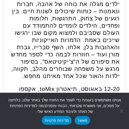
ילדים מגלה את כוחה של אהבה, חברות
ונאמנות – כוחות שיכולים לשנות חיים. בין
רגעים של צחוק, התרגשות, חלומות
ופחדים, הילדים לומדים להתמודד עם
העולם שסביבם ולמצוא מקום שבו ירגישו
שייכים באמת. הדמויות האייקוניות
והאהובות בלן, אלחו, השף סברייו, גברת
מורן ועוד – חוזרות לבמה כדי לספר מחדש
את סיפורם של ה”צ’יקיטיטאס”, בסיפור
מרגש על משפחה שבוחרים מהלב, תקווה,
ילדות והאור שכל אחד מאיתנו מחפש.
12-20 באוגוסט, תיאטרון toMix, אקספו
ת"א. גילאים: 4-120. הטבות בכל מועדוני
אנחנו משתמשים בעוגיות כדי לשפר את החוויה שלך באתר שלנו, בלחיצה
הצרכנות וחברות האשראי: מפעל הפיס,
על מסכים, אני מאשרת שקראתי, הבנתי ומסכים/מה למדיניות הפרטיות
חבר, קרנות השוטרים, cal ועוד.
של האתר ולעיבוד המידע האישי שלי.
מאשר
מדיניות פרטיות
לפרטים נוספים:
https://www.to-