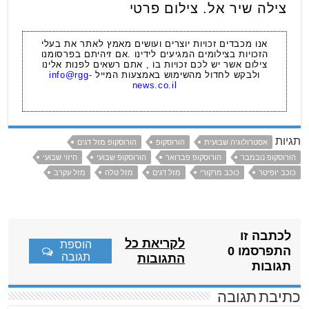
צילה שיר אל. צילום פרטי
אנו מכבדים זכויות יוצרים ועושים מאמץ לאתר את בעלי
הזכויות בצילומים המגיעים לידינו .אם זיהיתם בפרסומנו
צילום אשר יש לכם זכויות בו , אתם רשאים לפנות אלינו
ולבקש לחדול מהשימוש באמצעות המייל
info@rgg-
news.co.il
תגיות
אסטרולוגיה שבועית
הורוסקופ
הורוסקופ מזל דגים
הורוסקופ נובמבר
הורוסקופ פברואר
הורוסקופ שבועי
חיזוי שבועי
כוכב יופיטר
כוכב מרקורי
מזל דגים
מזל טלה
מזל עקרב
לכתבה זו
לקריאת כל
הוספת
התפרסמו 0
תגובה
התגובות
תגובות
כתיבת תגובה