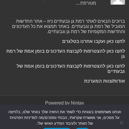
מטורפת....
ברוכים הבאים לאתר רמת גן גבעתיים ניוז – אתר החדשות
המוביל של רמת גן וגבעתיים. באתר תמצאו את כל העדכונים
והחדשות המקומיות של רמת גן וגבעתיים.
לחצו כאן ועקבו אחרנו בטלגרם
לחצו כאן להצטרפות לקבוצת העדכונים בזמן אמת של רמת
גן
לחצו כאן להצטרפות לקבוצת העדכונים בזמן אמת של
גבעתיים
אודות/צוות המערכת
Powered by
Nintay
אנחנו משתמשים בעוגיות כדי לשפר את החוויה שלך באתר שלנו, בלחיצה
© כל הזכויות שמורות 2026, רמת גן גבעתיים ניוז.
הצהרת נגישות
|
על מסכים, אני מאשרת שקראתי, הבנתי ומסכים/מה למדיניות הפרטיות
חדשות בת ים-חולון
|
חדשות רמת גן-גבעתיים
|
חדשות בקעת אונו
|
של האתר ולעיבוד המידע האישי שלי.
תקנון אתר ומדיניות פרטיות